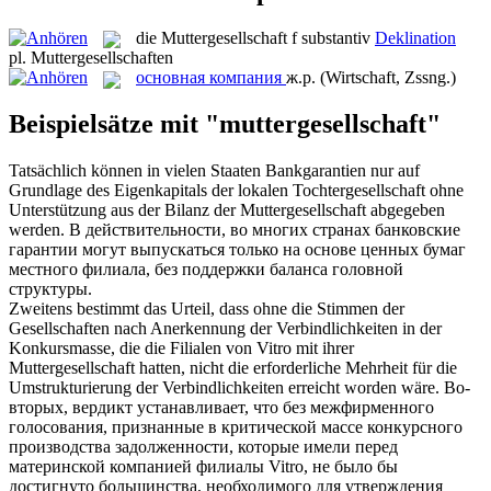
die
Muttergesellschaft
f
substantiv
Deklination
pl.
Muttergesellschaften
основная компания
ж.р.
(Wirtschaft, Zssng.)
Beispielsätze mit "muttergesellschaft"
Tatsächlich können in vielen Staaten Bankgarantien nur auf
Grundlage des Eigenkapitals der lokalen Tochtergesellschaft ohne
Unterstützung aus der Bilanz der
Muttergesellschaft
abgegeben
werden.
В действительности, во многих странах банковские
гарантии могут выпускаться только на основе ценных бумаг
местного филиала, без поддержки баланса головной
структуры.
Zweitens bestimmt das Urteil, dass ohne die Stimmen der
Gesellschaften nach Anerkennung der Verbindlichkeiten in der
Konkursmasse, die die Filialen von Vitro mit ihrer
Muttergesellschaft
hatten, nicht die erforderliche Mehrheit für die
Umstrukturierung der Verbindlichkeiten erreicht worden wäre.
Во-
вторых, вердикт устанавливает, что без межфирменного
голосования, признанные в критической массе конкурсного
производства задолженности, которые имели перед
материнской компанией филиалы Vitro, не было бы
достигнуто большинства, необходимого для утверждения