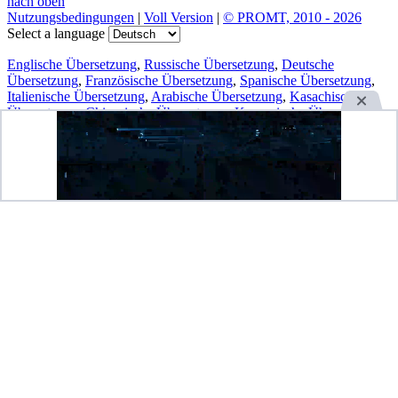
nach oben
Nutzungsbedingungen
|
Voll Version
|
© PROMT, 2010 - 2026
Select a language
Englische Übersetzung
,
Russische Übersetzung
,
Deutsche
Übersetzung
,
Französische Übersetzung
,
Spanische Übersetzung
,
Italienische Übersetzung
,
Arabische Übersetzung
,
Kasachische
Übersetzung
,
Chinesische Übersetzung
,
Koreanische Übersetzung
,
Portugiesische Übersetzung
,
Türkische Übersetzung
,
Ukrainische
Übersetzung
,
Finnische Übersetzung
,
Japanische Übersetzung
Spanische Konjugation
,
Englische Konjugation
,
Deutsche
Konjugation
,
Italienische Konjugation
,
Portugiesische Konjugation
,
Russische Konjugation
,
Französische Konjugation
.
Funktionen
Textübersetzung
Kontextbeispiele
Konjugation und Deklination
Kostenlose Apps
PROMT.One für iOS
PROMT.One für Android