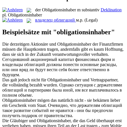
der
Obligationsinhaber
m
substantiv
Deklination
pl.
Obligationsinhaber
владелец облигаций
м.р.
(Legal)
Beispielsätze mit "obligationsinhaber"
Die derzeitigen Aktionäre und
Obligationsinhaber
der Finanzfirmen
müssen die Hauptkosten tragen, andernfalls gibt es kaum Hoffnung,
dass sie sich in der Zukunft verantwortungsvoller verhalten.
Сегодняшний акционерный капитал финансовых фирм и
владельцы облигаций
должны понести основные расходы,
или они вряд ли будут вести себя более ответственно в
будущем.
Das galt jedoch nicht für
Obligationsinhaber
und Vertragspartner,
die vollständig bezahlt wurden.
Однако ситуация с держателями
облигаций и партнерами была иной, им все выплачивалось в
полном объеме.
Obligationsinhaber
mögen das natürlich nicht - sie bekämen lieber
ein Geschenk vom Staat.
Очевидно, что держателям облигаций
такое развитие событий не нравится - они бы предпочли
получить подарок от правительства.
Die Gläubiger und
Obligationsinhaber
, die das Geld überhaupt erst
verliehen haben, müssen ihren Teil an der Last tragen - zum Wohle