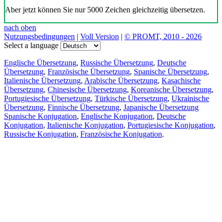
Aber jetzt können Sie nur 5000 Zeichen gleichzeitig übersetzen.
nach oben
Nutzungsbedingungen
|
Voll Version
|
© PROMT, 2010 - 2026
Select a language
Englische Übersetzung
,
Russische Übersetzung
,
Deutsche
Übersetzung
,
Französische Übersetzung
,
Spanische Übersetzung
,
Italienische Übersetzung
,
Arabische Übersetzung
,
Kasachische
Übersetzung
,
Chinesische Übersetzung
,
Koreanische Übersetzung
,
Portugiesische Übersetzung
,
Türkische Übersetzung
,
Ukrainische
Übersetzung
,
Finnische Übersetzung
,
Japanische Übersetzung
Spanische Konjugation
,
Englische Konjugation
,
Deutsche
Konjugation
,
Italienische Konjugation
,
Portugiesische Konjugation
,
Russische Konjugation
,
Französische Konjugation
.
Funktionen
Textübersetzung
Kontextbeispiele
Konjugation und Deklination
Kostenlose Apps