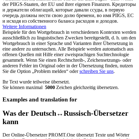
der PIIGS-Staaten, der EU und ihrer eigenen Finanzen.
Кредиторы
и держатели облигаций, которые давали ссуды, в первую
очередь должны нести свою долю бремени, во имя PIIGS, ЕС
и исходя из собственного баланса расходов и доходов.
Weitere Informationen
Beispiele für den Wortgebrauch in verschiedenen Kontexten werden
ausschließlich zu linguistischen Zwecken bereitgestellt, d. h. um den
Wortgebrauch in einer Sprache und Varianten ihrer Übersetzung in
eine andere zu untersuchen. Alle Beispiele werden automatisch aus
offenen Quellen mit Hilfe einer zweisprachigen Suchtechnologie
gesammelt. Wenn Sie einen Rechtschreib-, Zeichensetzungs- oder
anderen Fehler im Original oder in der Übersetzung finden, nutzen
Sie die Option „Problem melden“ oder
schreiben Sie uns
.
Ihr Text wurde teilweise übersetzt.
Sie können maximal
5000
Zeichen gleichzeitig übersetzen.
Examples and translation for
Was der Deutsch↔Russisch-Übersetzer
kann
Der Online-Übersetzer PROMT.One übersetzt Texte und Wörter