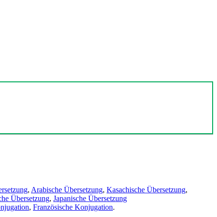
ersetzung
,
Arabische Übersetzung
,
Kasachische Übersetzung
,
che Übersetzung
,
Japanische Übersetzung
njugation
,
Französische Konjugation
.