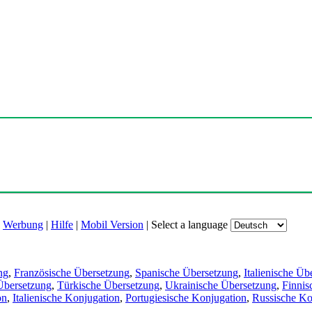
|
Werbung
|
Hilfe
|
Mobil Version
|
Select a language
ng
,
Französische Übersetzung
,
Spanische Übersetzung
,
Italienische Üb
Übersetzung
,
Türkische Übersetzung
,
Ukrainische Übersetzung
,
Finnis
on
,
Italienische Konjugation
,
Portugiesische Konjugation
,
Russische Ko