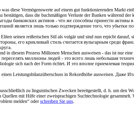
so was diese Vermögenswerte auf einem gut funktionierenden Markt ein
um, zu bestätigen, dass die buchmäßigen Verluste der Banken während de
годы банковских активов - что же способны принести активы в 
ытаний является лишь только
подтверждение
того, что убытки по
Eliten seinen reißerischen Stil als vulgär und sind nun erpicht darauf,
s
стороны, его крикливый стиль считается вульгарным среди франц
круга.
 und in diesem Prozess Millionen Menschen
ausweisen
- das ist nur ein
, переселять миллионы людей - это всего лишь небольшая технич
 Biologie
sich
nach der Form richtet.
И это вполне приемлемая теория
ald einen Leistungsbilanzüberschuss in Rekordhöhe
ausweisen
.
Даже Ита
schließlich zu linguistischen Zwecken bereitgestellt, d. h. um den Wo
en Quellen mit Hilfe einer zweisprachigen Suchtechnologie gesammelt. 
„Problem melden“ oder
schreiben Sie uns
.