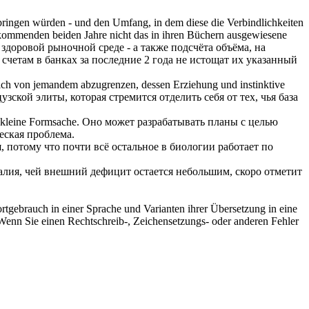
bringen würden - und den Umfang, in dem diese die Verbindlichkeiten
r kommenden beiden Jahre nicht das in ihren Büchern
ausgewiesene
здоровой рыночной среде - а также подсчёта объёма, на
 счетам в банках за последние 2 года не истощат их указанный
ich
von jemandem abzugrenzen, dessen Erziehung und instinktive
узской элиты, которая стремится отделить
себя
от тех, чья база
e kleine Formsache.
Оно может разрабатывать планы с целью
еская проблема.
, потому что почти всё остальное в биологии работает по
лия, чей внешний дефицит остается небольшим, скоро отметит
rtgebrauch in einer Sprache und Varianten ihrer Übersetzung in eine
Wenn Sie einen Rechtschreib-, Zeichensetzungs- oder anderen Fehler