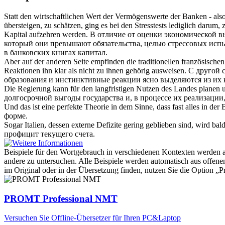
Statt den wirtschaftlichen Wert der Vermögenswerte der Banken - al
übersteigen, zu schätzen, ging es bei den Stresstests lediglich dar
Kapital aufzehren werden.
В отличие от оценки экономической вы
который они превышают обязательства, целью стрессовых исп
в банковских книгах капитал.
Aber auf der anderen Seite empfinden die traditionellen französischen 
Reaktionen ihn klar als nicht zu ihnen gehörig
ausweisen
.
С другой 
образования и инстинктивные реакции ясно выделяются из их 
Die Regierung kann für den langfristigen Nutzen des Landes planen
долгосрочной выгоды государства и, в процессе их реализации
Und das ist eine perfekte Theorie in dem Sinne, dass fast alles in der
форме.
Sogar Italien, dessen externe Defizite gering geblieben sind, wird b
профицит текущего счета.
Beispiele für den Wortgebrauch in verschiedenen Kontexten werden aus
andere zu untersuchen. Alle Beispiele werden automatisch aus offen
im Original oder in der Übersetzung finden, nutzen Sie die Option 
PROMT Professional NMT
Versuchen Sie Offline-Übersetzer für Ihren PC&Laptop