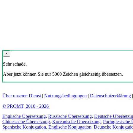
×
Sehr schade,
Aber jetzt können Sie nur 5000 Zeichen gleichzeitig übersetzen.
Über unseren Dienst
|
Nutzungsbedingungen
|
Datenschutzerklärung
© PROMT, 2010 - 2026
Englische Übersetzung
,
Russische Übersetzung
,
Deutsche Übersetzu
Chinesische Übersetzung
,
Koreanische Übersetzung
,
Portugiesische 
Spanische Konjugation
,
Englische Konjugation
,
Deutsche Konjugati