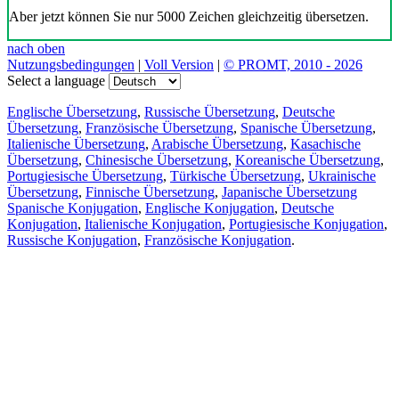
Aber jetzt können Sie nur 5000 Zeichen gleichzeitig übersetzen.
nach oben
Nutzungsbedingungen
|
Voll Version
|
© PROMT, 2010 - 2026
Select a language
Englische Übersetzung
,
Russische Übersetzung
,
Deutsche
Übersetzung
,
Französische Übersetzung
,
Spanische Übersetzung
,
Italienische Übersetzung
,
Arabische Übersetzung
,
Kasachische
Übersetzung
,
Chinesische Übersetzung
,
Koreanische Übersetzung
,
Portugiesische Übersetzung
,
Türkische Übersetzung
,
Ukrainische
Übersetzung
,
Finnische Übersetzung
,
Japanische Übersetzung
Spanische Konjugation
,
Englische Konjugation
,
Deutsche
Konjugation
,
Italienische Konjugation
,
Portugiesische Konjugation
,
Russische Konjugation
,
Französische Konjugation
.
Funktionen
Textübersetzung
Kontextbeispiele
Konjugation und Deklination
Kostenlose Apps