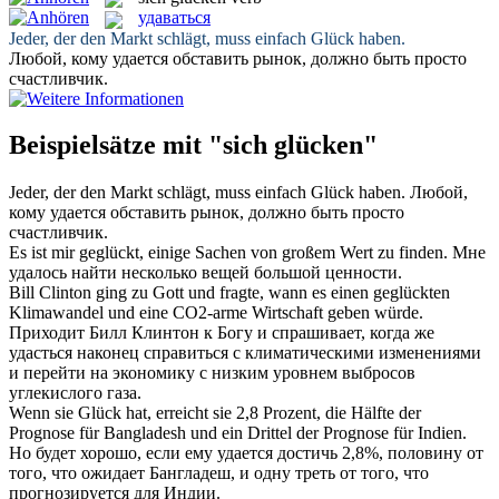
удаваться
Jeder, der den Markt schlägt, muss einfach
Glück
haben.
Любой, кому
удается
обставить рынок, должно быть просто
счастливчик.
Beispielsätze mit "sich glücken"
Jeder, der den Markt schlägt, muss einfach
Glück
haben.
Любой,
кому
удается
обставить рынок, должно быть просто
счастливчик.
Es ist mir
geglückt
, einige Sachen von großem Wert zu finden.
Мне
удалось
найти несколько вещей большой ценности.
Bill Clinton ging zu Gott und fragte, wann es einen
geglückten
Klimawandel und eine CO2-arme Wirtschaft geben würde.
Приходит Билл Клинтон к Богу и спрашивает, когда же
удасться
наконец справиться с климатическими изменениями
и перейти на экономику с низким уровнем выбросов
углекислого газа.
Wenn sie
Glück
hat, erreicht sie 2,8 Prozent, die Hälfte der
Prognose für Bangladesh und ein Drittel der Prognose für Indien.
Но будет хорошо, если ему
удается
достичь 2,8%, половину от
того, что ожидает Бангладеш, и одну треть от того, что
прогнозируется для Индии.