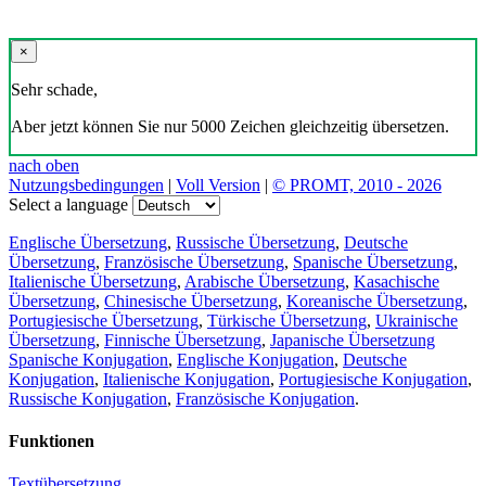
×
Sehr schade,
Aber jetzt können Sie nur 5000 Zeichen gleichzeitig übersetzen.
nach oben
Nutzungsbedingungen
|
Voll Version
|
© PROMT, 2010 - 2026
Select a language
Englische Übersetzung
,
Russische Übersetzung
,
Deutsche
Übersetzung
,
Französische Übersetzung
,
Spanische Übersetzung
,
Italienische Übersetzung
,
Arabische Übersetzung
,
Kasachische
Übersetzung
,
Chinesische Übersetzung
,
Koreanische Übersetzung
,
Portugiesische Übersetzung
,
Türkische Übersetzung
,
Ukrainische
Übersetzung
,
Finnische Übersetzung
,
Japanische Übersetzung
Spanische Konjugation
,
Englische Konjugation
,
Deutsche
Konjugation
,
Italienische Konjugation
,
Portugiesische Konjugation
,
Russische Konjugation
,
Französische Konjugation
.
Funktionen
Textübersetzung