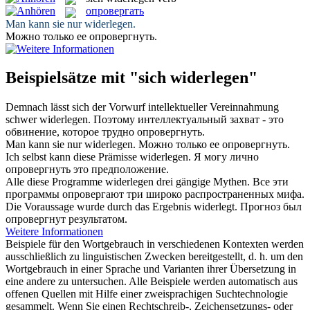
опровергать
Man kann sie nur
widerlegen
.
Можно только ее
опровергнуть
.
Beispielsätze mit "sich widerlegen"
Demnach lässt
sich
der Vorwurf intellektueller Vereinnahmung
schwer
widerlegen
.
Поэтому интеллектуальный захват - это
обвинение, которое трудно
опровергнуть
.
Man kann sie nur
widerlegen
.
Можно только ее
опровергнуть
.
Ich selbst kann diese Prämisse
widerlegen
.
Я могу лично
опровергнуть
это предположение.
Alle diese Programme
widerlegen
drei gängige Mythen.
Все эти
программы
опровергают
три широко распространенных мифа.
Die Voraussage wurde durch das Ergebnis
widerlegt
.
Прогноз был
опровергнут
результатом.
Weitere Informationen
Beispiele für den Wortgebrauch in verschiedenen Kontexten werden
ausschließlich zu linguistischen Zwecken bereitgestellt, d. h. um den
Wortgebrauch in einer Sprache und Varianten ihrer Übersetzung in
eine andere zu untersuchen. Alle Beispiele werden automatisch aus
offenen Quellen mit Hilfe einer zweisprachigen Suchtechnologie
gesammelt. Wenn Sie einen Rechtschreib-, Zeichensetzungs- oder