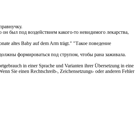
правнучку.
о он был
под
воздействием какого-то невидимого лекарства,
Monate altes Baby auf
dem Arm
trägt."
"Такое поведение
 должны формироваться
под
струпом, чтобы рана заживала.
rtgebrauch in einer Sprache und Varianten ihrer Übersetzung in eine
Wenn Sie einen Rechtschreib-, Zeichensetzungs- oder anderen Fehler