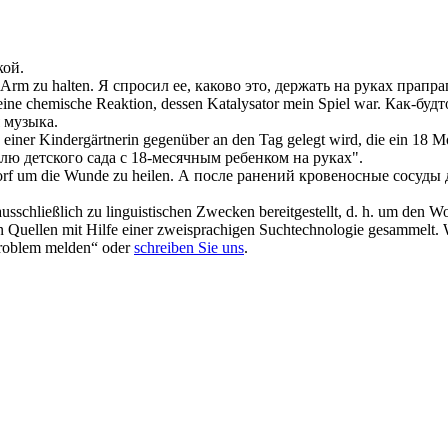
кой
.
 Arm
zu halten.
Я спросил ее, каково это, держать на
руках
прапра
 eine chemische Reaktion, dessen Katalysator mein Spiel war.
Как-будт
 музыка.
s einer Kindergärtnerin gegenüber an den Tag gelegt wird, die ein 18 
лю детского сада с 18-месячным ребенком на
руках
".
f um die Wunde zu heilen.
А после ранений кровеносные сосуды
schließlich zu linguistischen Zwecken bereitgestellt, d. h. um den Wo
en Quellen mit Hilfe einer zweisprachigen Suchtechnologie gesammelt. 
„Problem melden“ oder
schreiben Sie uns
.