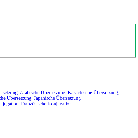
ersetzung
,
Arabische Übersetzung
,
Kasachische Übersetzung
,
che Übersetzung
,
Japanische Übersetzung
njugation
,
Französische Konjugation
.