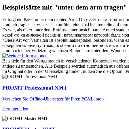
Beispielsätze mit "unter dem arm tragen"
Er
trägt
ein Paket
unter dem
rechten
Arm
.
Он
несёт
пакет
под мыш
Und ich fragte sie, wie es sich anfühlt, eine Ur-Ur-Urenkelin auf
dem
Es war, als ob er
unter dem
Einfluss einer unsichtbaren Arznei stand,
какой-то химической реакции, катализатором
которой
была моя
"Diese Art von Verhalten ist absolut inakzeptabel, besonders, wenn e
совершенно недопустимо, особенно по отношению к воспитате
Und nach einer Verletzung wachsen Blutgefässe
unter dem
Wundschor
Beispiele für den Wortgebrauch in verschiedenen Kontexten werden aus
andere zu untersuchen. Alle Beispiele werden automatisch aus offen
im Original oder in der Übersetzung finden, nutzen Sie die Option 
PROMT Professional NMT
Versuchen Sie Offline-Übersetzer für Ihren PC&Laptop
Herunterladen