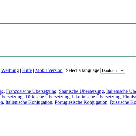
|
Werbung
|
Hilfe
|
Mobil Version
|
Select a language
ng
,
Französische Übersetzung
,
Spanische Übersetzung
,
Italienische Üb
Übersetzung
,
Türkische Übersetzung
,
Ukrainische Übersetzung
,
Finnis
on
,
Italienische Konjugation
,
Portugiesische Konjugation
,
Russische Ko