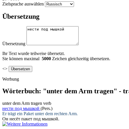
Zielsprache auswählen
Übersetzung
Übersetzung
Ihr Text wurde teilweise übersetzt.
Sie können maximal
5000
Zeichen gleichzeitig übersetzen.
<>
Werbung
Wörterbuch: "unter dem Arm tragen" - tr
unter dem Arm tragen
verb
нести под мышкой
(Pers.)
Er
trägt
ein Paket
unter dem
rechten
Arm
.
Он
несёт
пакет
под мышкой
.