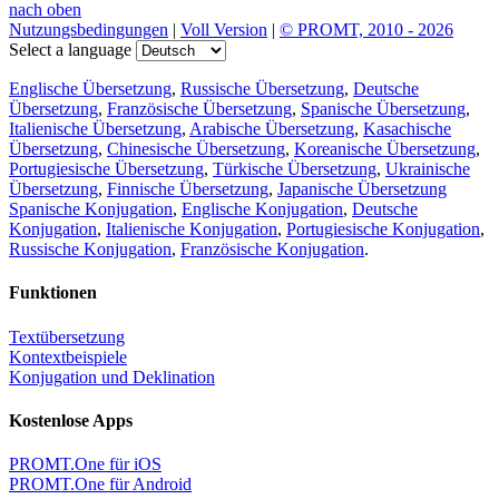
nach oben
Nutzungsbedingungen
|
Voll Version
|
© PROMT, 2010 - 2026
Select a language
Englische Übersetzung
,
Russische Übersetzung
,
Deutsche
Übersetzung
,
Französische Übersetzung
,
Spanische Übersetzung
,
Italienische Übersetzung
,
Arabische Übersetzung
,
Kasachische
Übersetzung
,
Chinesische Übersetzung
,
Koreanische Übersetzung
,
Portugiesische Übersetzung
,
Türkische Übersetzung
,
Ukrainische
Übersetzung
,
Finnische Übersetzung
,
Japanische Übersetzung
Spanische Konjugation
,
Englische Konjugation
,
Deutsche
Konjugation
,
Italienische Konjugation
,
Portugiesische Konjugation
,
Russische Konjugation
,
Französische Konjugation
.
Funktionen
Textübersetzung
Kontextbeispiele
Konjugation und Deklination
Kostenlose Apps
PROMT.One für iOS
PROMT.One für Android