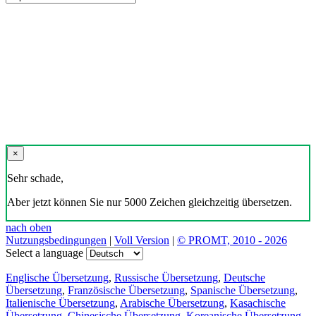
×
Sehr schade,
Aber jetzt können Sie nur 5000 Zeichen gleichzeitig übersetzen.
nach oben
Nutzungsbedingungen
|
Voll Version
|
© PROMT, 2010 - 2026
Select a language
Englische Übersetzung
,
Russische Übersetzung
,
Deutsche
Übersetzung
,
Französische Übersetzung
,
Spanische Übersetzung
,
Italienische Übersetzung
,
Arabische Übersetzung
,
Kasachische
Übersetzung
,
Chinesische Übersetzung
,
Koreanische Übersetzung
,