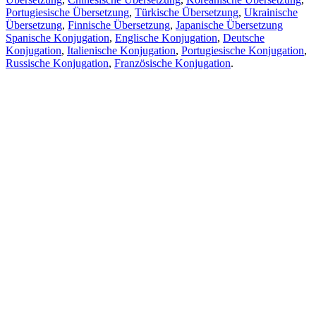
Portugiesische Übersetzung
,
Türkische Übersetzung
,
Ukrainische
Übersetzung
,
Finnische Übersetzung
,
Japanische Übersetzung
Spanische Konjugation
,
Englische Konjugation
,
Deutsche
Konjugation
,
Italienische Konjugation
,
Portugiesische Konjugation
,
Russische Konjugation
,
Französische Konjugation
.
Funktionen
Textübersetzung
Kontextbeispiele
Konjugation und Deklination
Kostenlose Apps
PROMT.One für iOS
PROMT.One für Android
Angebote
Für Entwickler
Kopieren