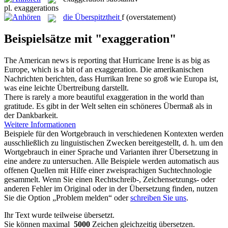
pl.
exaggerations
die
Überspitztheit
f
(overstatement)
Beispielsätze mit "exaggeration"
The American news is reporting that Hurricane Irene is as big as
Europe, which is a bit of an
exaggeration
.
Die amerikanischen
Nachrichten berichten, dass Hurrikan Irene so groß wie Europa ist,
was eine leichte
Übertreibung
darstellt.
There is rarely a more beautiful
exaggeration
in the world than
gratitude.
Es gibt in der Welt selten ein schöneres Übermaß als in
der Dankbarkeit.
Weitere Informationen
Beispiele für den Wortgebrauch in verschiedenen Kontexten werden
ausschließlich zu linguistischen Zwecken bereitgestellt, d. h. um den
Wortgebrauch in einer Sprache und Varianten ihrer Übersetzung in
eine andere zu untersuchen. Alle Beispiele werden automatisch aus
offenen Quellen mit Hilfe einer zweisprachigen Suchtechnologie
gesammelt. Wenn Sie einen Rechtschreib-, Zeichensetzungs- oder
anderen Fehler im Original oder in der Übersetzung finden, nutzen
Sie die Option „Problem melden“ oder
schreiben Sie uns
.
Ihr Text wurde teilweise übersetzt.
Sie können maximal
5000
Zeichen gleichzeitig übersetzen.