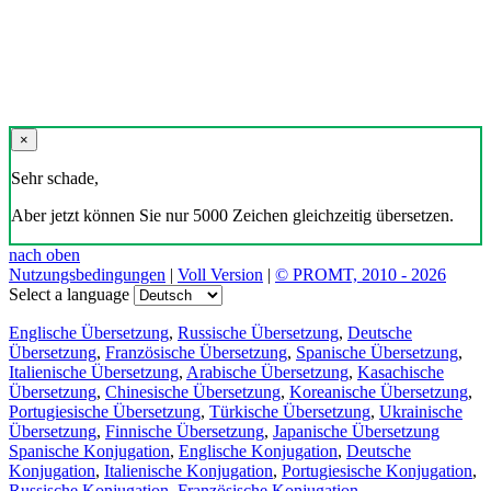
×
Sehr schade,
Aber jetzt können Sie nur 5000 Zeichen gleichzeitig übersetzen.
nach oben
Nutzungsbedingungen
|
Voll Version
|
© PROMT, 2010 - 2026
Select a language
Englische Übersetzung
,
Russische Übersetzung
,
Deutsche
Übersetzung
,
Französische Übersetzung
,
Spanische Übersetzung
,
Italienische Übersetzung
,
Arabische Übersetzung
,
Kasachische
Übersetzung
,
Chinesische Übersetzung
,
Koreanische Übersetzung
,
Portugiesische Übersetzung
,
Türkische Übersetzung
,
Ukrainische
Übersetzung
,
Finnische Übersetzung
,
Japanische Übersetzung
Spanische Konjugation
,
Englische Konjugation
,
Deutsche
Konjugation
,
Italienische Konjugation
,
Portugiesische Konjugation
,
Russische Konjugation
,
Französische Konjugation
.