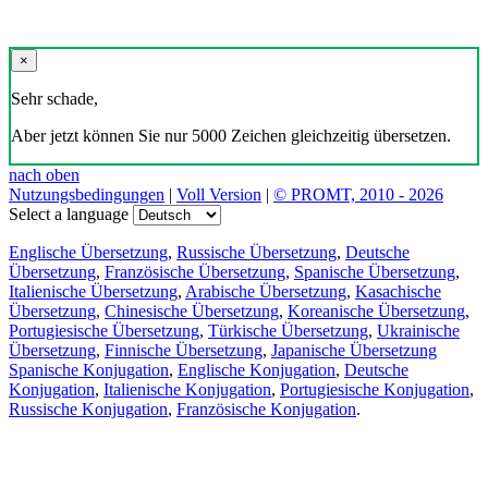
×
Sehr schade,
Aber jetzt können Sie nur 5000 Zeichen gleichzeitig übersetzen.
nach oben
Nutzungsbedingungen
|
Voll Version
|
© PROMT, 2010 - 2026
Select a language
Englische Übersetzung
,
Russische Übersetzung
,
Deutsche
Übersetzung
,
Französische Übersetzung
,
Spanische Übersetzung
,
Italienische Übersetzung
,
Arabische Übersetzung
,
Kasachische
Übersetzung
,
Chinesische Übersetzung
,
Koreanische Übersetzung
,
Portugiesische Übersetzung
,
Türkische Übersetzung
,
Ukrainische
Übersetzung
,
Finnische Übersetzung
,
Japanische Übersetzung
Spanische Konjugation
,
Englische Konjugation
,
Deutsche
Konjugation
,
Italienische Konjugation
,
Portugiesische Konjugation
,
Russische Konjugation
,
Französische Konjugation
.
Funktionen