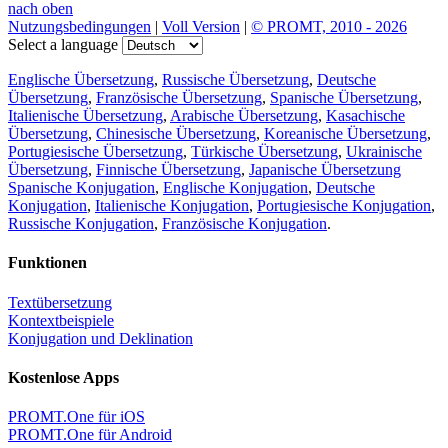
nach oben
Nutzungsbedingungen
|
Voll Version
|
© PROMT, 2010 - 2026
Select a language
Englische Übersetzung
,
Russische Übersetzung
,
Deutsche
Übersetzung
,
Französische Übersetzung
,
Spanische Übersetzung
,
Italienische Übersetzung
,
Arabische Übersetzung
,
Kasachische
Übersetzung
,
Chinesische Übersetzung
,
Koreanische Übersetzung
,
Portugiesische Übersetzung
,
Türkische Übersetzung
,
Ukrainische
Übersetzung
,
Finnische Übersetzung
,
Japanische Übersetzung
Spanische Konjugation
,
Englische Konjugation
,
Deutsche
Konjugation
,
Italienische Konjugation
,
Portugiesische Konjugation
,
Russische Konjugation
,
Französische Konjugation
.
Funktionen
Textübersetzung
Kontextbeispiele
Konjugation und Deklination
Kostenlose Apps
PROMT.One für iOS
PROMT.One für Android