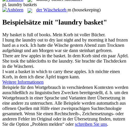
pl.
laundry baskets
der
Wäschekorb
m
(housekeeping)
Beispielsätze mit "laundry basket"
My
basket
is full of books.
Mein
Korb
ist voller Bücher.
I hung the
laundry
out to dry last night and by morning it had frozen
hard as a rock.
Ich hatte die
Wäsche
gestern Abend zum Trocknen
aufgehängt und am Morgen war sie dann steinhart gefroren.
There are few apples in the
basket
.
In dem
Korb
sind ein paar Äpfel.
She took the tablecloths to the
laundry
.
Sie brachte die Tischdecken
in die
Wäscherei
.
I want a
basket
in which to carry these apples.
Ich möchte einen
Korb
, in dem ich diese Äpfel tragen kann.
Weitere Informationen
Beispiele für den Wortgebrauch in verschiedenen Kontexten werden
ausschließlich zu linguistischen Zwecken bereitgestellt, d. h. um den
Wortgebrauch in einer Sprache und Varianten ihrer Übersetzung in
eine andere zu untersuchen. Alle Beispiele werden automatisch aus
offenen Quellen mit Hilfe einer zweisprachigen Suchtechnologie
gesammelt. Wenn Sie einen Rechtschreib-, Zeichensetzungs- oder
anderen Fehler im Original oder in der Übersetzung finden, nutzen
Sie die Option „Problem melden“ oder
schreiben Sie uns
.