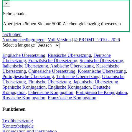
×
Sehr schade,
Aber jetzt können Sie nur 5000 Zeichen gleichzeitig übersetzen.
nach oben
Nutzungsbedingungen
|
Voll Version
|
© PROMT, 2010 - 2026
Select a language
Englische Übersetzung
,
Russische Übersetzung
,
Deutsche
Übersetzung
,
Französische Übersetzung
,
Spanische Übersetzung
,
Italienische Übersetzung
,
Arabische Übersetzung
,
Kasachische
Übersetzung
,
Chinesische Übersetzung
,
Koreanische Übersetzung
,
Portugiesische Übersetzung
,
Türkische Übersetzung
,
Ukrainische
Übersetzung
,
Finnische Übersetzung
,
Japanische Übersetzung
Spanische Konjugation
,
Englische Konjugation
,
Deutsche
Konjugation
,
Italienische Konjugation
,
Portugiesische Konjugation
,
Russische Konjugation
,
Französische Konjugation
.
Funktionen
Textübersetzung
Kontextbeispiele
Konjugation und Deklination