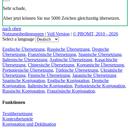
Sehr schade,
Aber jetzt können Sie nur 5000 Zeichen gleichzeitig übersetzen.
nach oben
Nutzungsbedingungen
|
Voll Version
|
© PROMT, 2010 - 2026
Select a language
Englische Übersetzung
,
Russische Übersetzung
,
Deutsche
Übersetzung
,
Französische Übersetzung
,
Spanische Übersetzung
,
Italienische Übersetzung
,
Arabische Übersetzung
,
Kasachische
Übersetzung
,
Chinesische Übersetzung
,
Koreanische Übersetzung
,
Portugiesische Übersetzung
,
Türkische Übersetzung
,
Ukrainische
Übersetzung
,
Finnische Übersetzung
,
Japanische Übersetzung
Spanische Konjugation
,
Englische Konjugation
,
Deutsche
Konjugation
,
Italienische Konjugation
,
Portugiesische Konjugation
,
Russische Konjugation
,
Französische Konjugation
.
Funktionen
Textübersetzung
Kontextbeispiele
Konjugation und Deklination