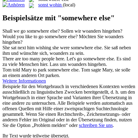
sonst wohin
(local)
Beispielsätze mit "somewhere else"
Shall we go
somewhere else
?
Sollen wir
woanders
hingehen?
Would you like to go
somewhere else
?
Möchten Sie
woanders
hingehen?
She sat next him wishing she were
somewhere else
.
Sie saß neben
ihm und wünschte sich,
woanders
zu sein.
There are too many people here. Let's go
somewhere else
.
Es sind
zu viele Menschen hier. Lass uns
woanders
hingehen.
Tom told Mary to park
somewhere else
.
Tom sagte Mary, sie solle
an einem anderen Ort parken.
Weitere Informationen
Beispiele für den Wortgebrauch in verschiedenen Kontexten werden
ausschließlich zu linguistischen Zwecken bereitgestellt, d. h. um den
Wortgebrauch in einer Sprache und Varianten ihrer Übersetzung in
eine andere zu untersuchen. Alle Beispiele werden automatisch aus
offenen Quellen mit Hilfe einer zweisprachigen Suchtechnologie
gesammelt. Wenn Sie einen Rechtschreib-, Zeichensetzungs- oder
anderen Fehler im Original oder in der Übersetzung finden, nutzen
Sie die Option „Problem melden“ oder
schreiben Sie uns
.
Ihr Text wurde teilweise übersetzt.