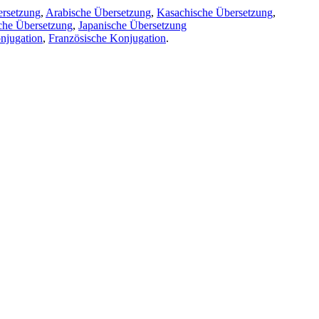
ersetzung
,
Arabische Übersetzung
,
Kasachische Übersetzung
,
che Übersetzung
,
Japanische Übersetzung
njugation
,
Französische Konjugation
.