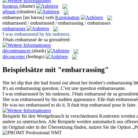
honteux
(shame)
gênant
(situation)
embarrass
[ɪmˈbærəs]
verb
Konjugation
embarrassed / embarrassed / embarrassing / embarrasses
embarrasser
I was
embarrassed
by his rudeness.
J'étais
embarrassé
de sa grossièreté.
décontenancer
(abash)
déconcerter
(feelings)
Beispielsätze mit "embarrassing"
She let slip that she had found out about her brother's
embarrassing
lit
It's an
embarrassing
question.
C'est une question
embarrassante
.
I was
embarrassed
by his rudeness.
J'étais
embarrassé
de sa grossièret
She was
embarrassed
by his sudden appearance.
Elle était
embarrassé
He was too
embarrassed
to do it.
Il était trop
embarrassé
pour le faire.
Beispiele für den Wortgebrauch in verschiedenen Kontexten werden aus
andere zu untersuchen. Alle Beispiele werden automatisch aus offen
im Original oder in der Übersetzung finden, nutzen Sie die Option 