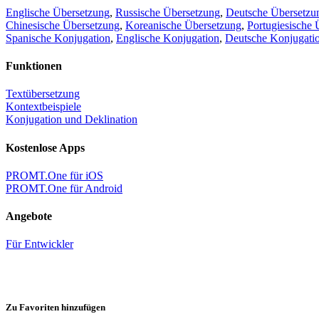
Englische Übersetzung
,
Russische Übersetzung
,
Deutsche Übersetzu
Chinesische Übersetzung
,
Koreanische Übersetzung
,
Portugiesische 
Spanische Konjugation
,
Englische Konjugation
,
Deutsche Konjugati
Funktionen
Textübersetzung
Kontextbeispiele
Konjugation und Deklination
Kostenlose Apps
PROMT.One für iOS
PROMT.One für Android
Angebote
Für Entwickler
Zu Favoriten hinzufügen