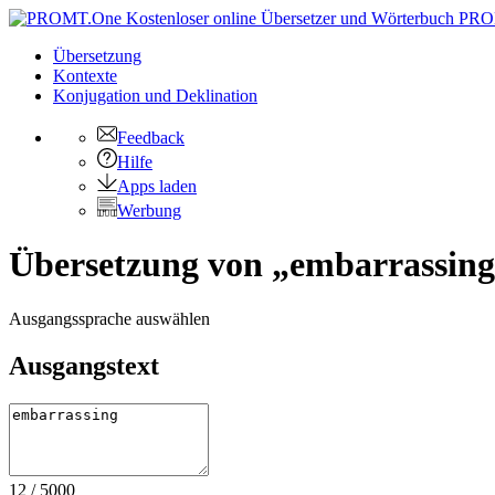
PRO
Übersetzung
Kontexte
Konjugation
und Deklination
Feedback
Hilfe
Apps laden
Werbung
Übersetzung von „embarrassing“
Ausgangssprache auswählen
Ausgangstext
12
/
5000