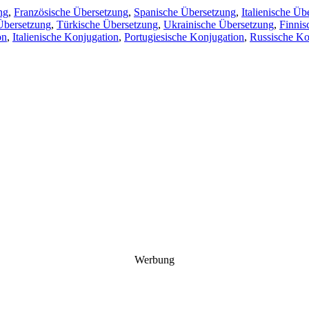
ng
,
Französische Übersetzung
,
Spanische Übersetzung
,
Italienische Üb
Übersetzung
,
Türkische Übersetzung
,
Ukrainische Übersetzung
,
Finnis
on
,
Italienische Konjugation
,
Portugiesische Konjugation
,
Russische Ko
Werbung