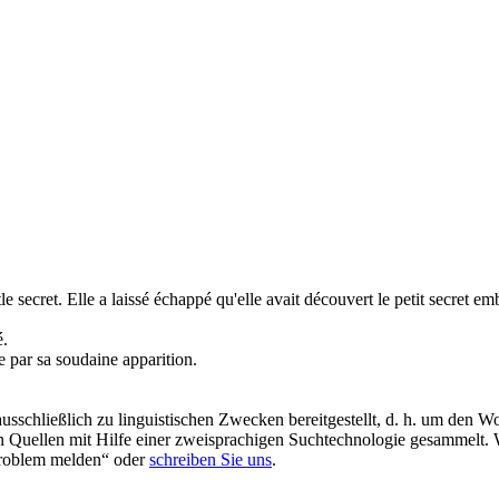
tle secret.
Elle a laissé échappé qu'elle avait découvert le petit secret
emb
é.
e
par sa soudaine apparition.
schließlich zu linguistischen Zwecken bereitgestellt, d. h. um den Wo
en Quellen mit Hilfe einer zweisprachigen Suchtechnologie gesammelt. 
„Problem melden“ oder
schreiben Sie uns
.