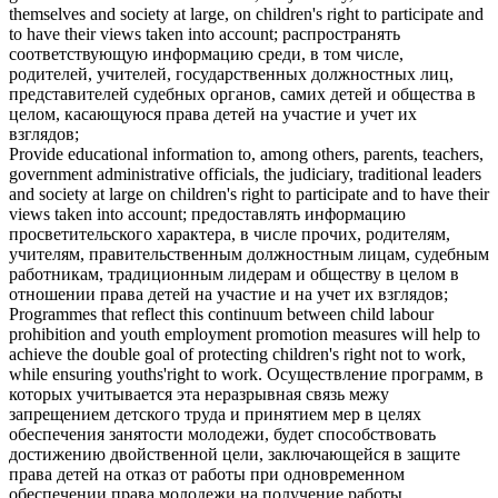
themselves and society at large, on
children's right
to participate and
to have their views taken into account;
распространять
соответствующую информацию среди, в том числе,
родителей, учителей, государственных должностных лиц,
представителей судебных органов, самих детей и общества в
целом, касающуюся
права детей
на участие и учет их
взглядов;
Provide educational information to, among others, parents, teachers,
government administrative officials, the judiciary, traditional leaders
and society at large on
children's right
to participate and to have their
views taken into account;
предоставлять информацию
просветительского характера, в числе прочих, родителям,
учителям, правительственным должностным лицам, судебным
работникам, традиционным лидерам и обществу в целом в
отношении
права детей
на участие и на учет их взглядов;
Programmes that reflect this continuum between child labour
prohibition and youth employment promotion measures will help to
achieve the double goal of protecting
children's right
not to work,
while ensuring youths'right to work.
Осуществление программ, в
которых учитывается эта неразрывная связь межу
запрещением детского труда и принятием мер в целях
обеспечения занятости молодежи, будет способствовать
достижению двойственной цели, заключающейся в защите
права детей
на отказ от работы при одновременном
обеспечении права молодежи на получение работы.