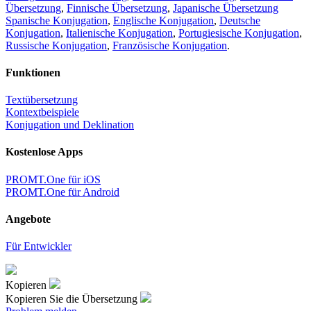
Übersetzung
,
Finnische Übersetzung
,
Japanische Übersetzung
Spanische Konjugation
,
Englische Konjugation
,
Deutsche
Konjugation
,
Italienische Konjugation
,
Portugiesische Konjugation
,
Russische Konjugation
,
Französische Konjugation
.
Funktionen
Textübersetzung
Kontextbeispiele
Konjugation und Deklination
Kostenlose Apps
PROMT.One für iOS
PROMT.One für Android
Angebote
Für Entwickler
Kopieren
Kopieren Sie die Übersetzung