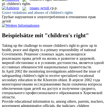
pl.
children's rights
право детей
ср.р.
Grave violations and abuses of
children's rights
Грубые нарушения и злоупотребления в отношении
прав
детей
Beispielsätze mit "children's right"
Taking up the challenge to ensure
children's right
to grow up in
health, peace and dignity is a primary responsibility of national
Governments.
Решение сложных задач, касающихся
реализации
права детей
на жизнь и развитие в здоровой,
мирной обстановке и в условиях достоинства, является одной
из главных обязанностей национальных правительств.
In April 2002 the monitoring investigations addressed the issue of
safeguarding
children's right
to receive specialized vocational
secondary education in the Khorezm oblast.
В апреле 2002 года
мониторинговыми исследованиями были охвачены вопросы
обеспечения
прав детей
на доступ и получение среднего,
специального профессионального образования в Хорезмской
области.
Provide educational information to, among others, parents, teachers,
government administrative officials, the judiciary, children