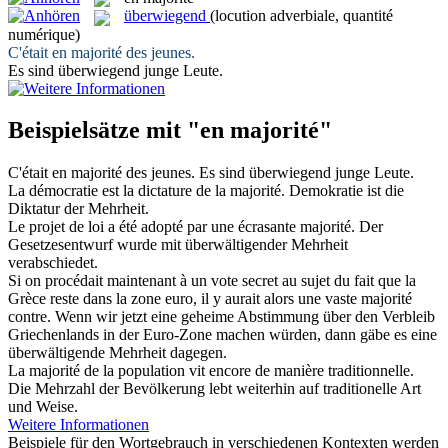
überwiegend
(locution adverbiale, quantité
numérique)
C'était
en majorité
des jeunes.
Es sind
überwiegend
junge Leute.
Beispielsätze mit "en majorité"
C'était
en majorité
des jeunes.
Es sind
überwiegend
junge Leute.
La démocratie est la dictature de la
majorité
.
Demokratie ist die
Diktatur der
Mehrheit
.
Le projet de loi a été adopté par une écrasante
majorité
.
Der
Gesetzesentwurf wurde mit überwältigender
Mehrheit
verabschiedet.
Si on procédait maintenant à un vote secret au sujet du fait que la
Grèce reste dans la zone euro, il y aurait alors une vaste
majorité
contre.
Wenn wir jetzt eine geheime Abstimmung über den Verbleib
Griechenlands in der Euro-Zone machen würden, dann gäbe es eine
überwältigende
Mehrheit
dagegen.
La
majorité
de la population vit encore de manière traditionnelle.
Die
Mehrzahl
der Bevölkerung lebt weiterhin auf traditionelle Art
und Weise.
Weitere Informationen
Beispiele für den Wortgebrauch in verschiedenen Kontexten werden