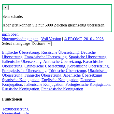
×
Sehr schade,
Aber jetzt können Sie nur 5000 Zeichen gleichzeitig übersetzen.
nach oben
Nutzungsbedingungen
|
Voll Version
|
© PROMT, 2010 - 2026
Select a language
Englische Übersetzung
,
Russische Übersetzung
,
Deutsche
Übersetzung
,
Französische Übersetzung
,
Spanische Übersetzung
,
Italienische Übersetzung
,
Arabische Übersetzung
,
Kasachische
Übersetzung
,
Chinesische Übersetzung
,
Koreanische Übersetzung
,
Portugiesische Übersetzung
,
Türkische Übersetzung
,
Ukrainische
Übersetzung
,
Finnische Übersetzung
,
Japanische Übersetzung
Spanische Konjugation
,
Englische Konjugation
,
Deutsche
Konjugation
,
Italienische Konjugation
,
Portugiesische Konjugation
,
Russische Konjugation
,
Französische Konjugation
.
Funktionen
Textübersetzung
Kontextbeispiele