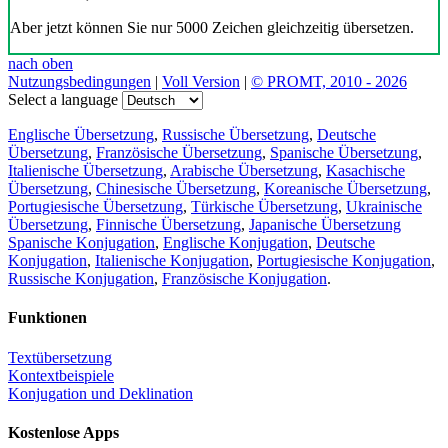
Aber jetzt können Sie nur 5000 Zeichen gleichzeitig übersetzen.
nach oben
Nutzungsbedingungen
|
Voll Version
|
© PROMT, 2010 - 2026
Select a language
Englische Übersetzung
,
Russische Übersetzung
,
Deutsche
Übersetzung
,
Französische Übersetzung
,
Spanische Übersetzung
,
Italienische Übersetzung
,
Arabische Übersetzung
,
Kasachische
Übersetzung
,
Chinesische Übersetzung
,
Koreanische Übersetzung
,
Portugiesische Übersetzung
,
Türkische Übersetzung
,
Ukrainische
Übersetzung
,
Finnische Übersetzung
,
Japanische Übersetzung
Spanische Konjugation
,
Englische Konjugation
,
Deutsche
Konjugation
,
Italienische Konjugation
,
Portugiesische Konjugation
,
Russische Konjugation
,
Französische Konjugation
.
Funktionen
Textübersetzung
Kontextbeispiele
Konjugation und Deklination
Kostenlose Apps