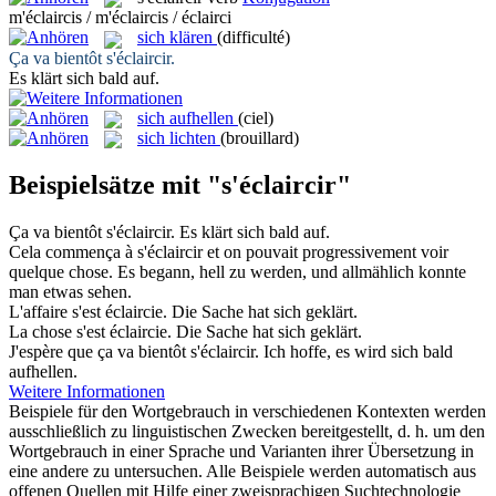
m'éclaircis / m'éclaircis / éclairci
sich klären
(difficulté)
Ça va bientôt
s'éclaircir
.
Es
klärt sich
bald auf.
sich aufhellen
(ciel)
sich lichten
(brouillard)
Beispielsätze mit "s'éclaircir"
Ça va bientôt
s'éclaircir
.
Es
klärt sich
bald auf.
Cela commença à
s'éclaircir
et on pouvait progressivement voir
quelque chose.
Es begann,
hell
zu werden, und allmählich konnte
man etwas sehen.
L'affaire s'est
éclaircie
.
Die Sache hat sich
geklärt
.
La chose s'est
éclaircie
.
Die Sache hat sich
geklärt
.
J'espère que ça va bientôt
s'éclaircir
.
Ich hoffe, es wird sich bald
aufhellen.
Weitere Informationen
Beispiele für den Wortgebrauch in verschiedenen Kontexten werden
ausschließlich zu linguistischen Zwecken bereitgestellt, d. h. um den
Wortgebrauch in einer Sprache und Varianten ihrer Übersetzung in
eine andere zu untersuchen. Alle Beispiele werden automatisch aus
offenen Quellen mit Hilfe einer zweisprachigen Suchtechnologie