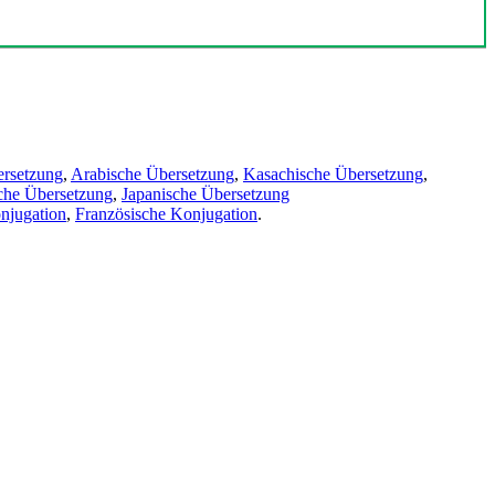
ersetzung
,
Arabische Übersetzung
,
Kasachische Übersetzung
,
che Übersetzung
,
Japanische Übersetzung
njugation
,
Französische Konjugation
.