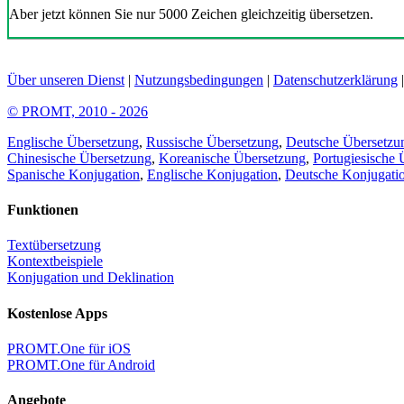
Aber jetzt können Sie nur 5000 Zeichen gleichzeitig übersetzen.
Über unseren Dienst
|
Nutzungsbedingungen
|
Datenschutzerklärung
© PROMT, 2010 - 2026
Englische Übersetzung
,
Russische Übersetzung
,
Deutsche Übersetzu
Chinesische Übersetzung
,
Koreanische Übersetzung
,
Portugiesische 
Spanische Konjugation
,
Englische Konjugation
,
Deutsche Konjugati
Funktionen
Textübersetzung
Kontextbeispiele
Konjugation und Deklination
Kostenlose Apps
PROMT.One für iOS
PROMT.One für Android
Angebote