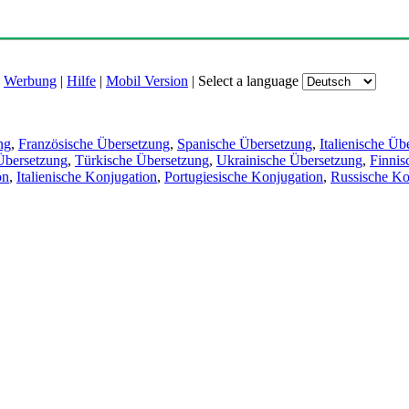
|
Werbung
|
Hilfe
|
Mobil Version
|
Select a language
ng
,
Französische Übersetzung
,
Spanische Übersetzung
,
Italienische Üb
Übersetzung
,
Türkische Übersetzung
,
Ukrainische Übersetzung
,
Finnis
on
,
Italienische Konjugation
,
Portugiesische Konjugation
,
Russische Ko