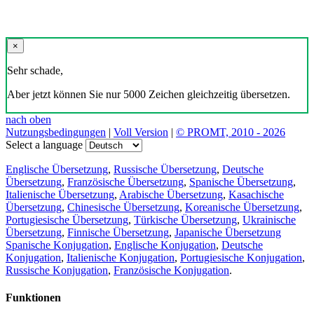
×
Sehr schade,
Aber jetzt können Sie nur 5000 Zeichen gleichzeitig übersetzen.
nach oben
Nutzungsbedingungen
|
Voll Version
|
© PROMT, 2010 - 2026
Select a language
Englische Übersetzung
,
Russische Übersetzung
,
Deutsche
Übersetzung
,
Französische Übersetzung
,
Spanische Übersetzung
,
Italienische Übersetzung
,
Arabische Übersetzung
,
Kasachische
Übersetzung
,
Chinesische Übersetzung
,
Koreanische Übersetzung
,
Portugiesische Übersetzung
,
Türkische Übersetzung
,
Ukrainische
Übersetzung
,
Finnische Übersetzung
,
Japanische Übersetzung
Spanische Konjugation
,
Englische Konjugation
,
Deutsche
Konjugation
,
Italienische Konjugation
,
Portugiesische Konjugation
,
Russische Konjugation
,
Französische Konjugation
.
Funktionen