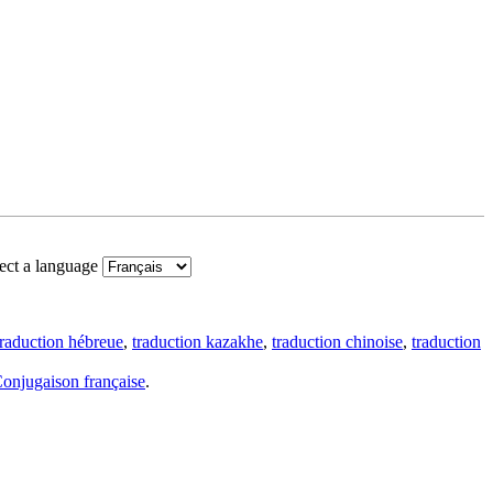
ect a language
traduction hébreue
,
traduction kazakhe
,
traduction chinoise
,
traduction
onjugaison française
.