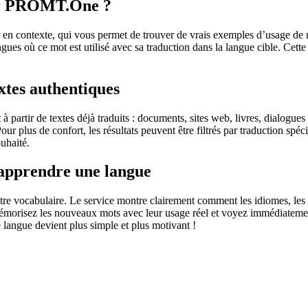
sur PROMT.One ?
 contexte, qui vous permet de trouver de vrais exemples d’usage de mots
ingues où ce mot est utilisé avec sa traduction dans la langue cible. Ce
extes authentiques
partir de textes déjà traduits : documents, sites web, livres, dialogues
 Pour plus de confort, les résultats peuvent être filtrés par traduction 
uhaité.
 apprendre une langue
otre vocabulaire. Le service montre clairement comment les idiomes, les 
s mémorisez les nouveaux mots avec leur usage réel et voyez immédiateme
langue devient plus simple et plus motivant !