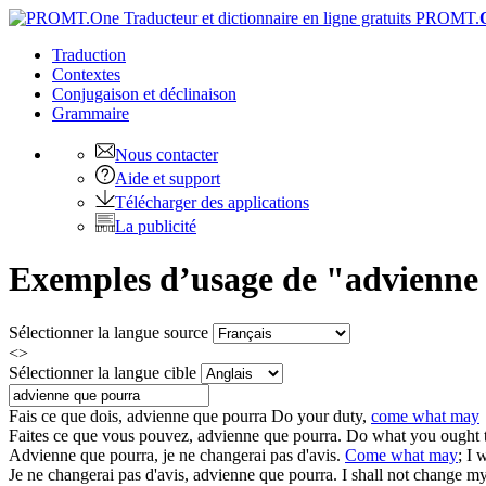
PROMT.
Traduction
Contextes
Conjugaison
et déclinaison
Grammaire
Nous contacter
Aide et support
Télécharger des applications
La publicité
Exemples d’usage de "advienne 
Sélectionner la langue source
<>
Sélectionner la langue cible
Fais ce que dois,
advienne que pourra
Do your duty,
come what may
Faites ce que vous pouvez,
advienne que pourra
.
Do what you ought 
Advienne que pourra
, je ne changerai pas d'avis.
Come what may
; I
Je ne changerai pas d'avis,
advienne que pourra
.
I shall not change m