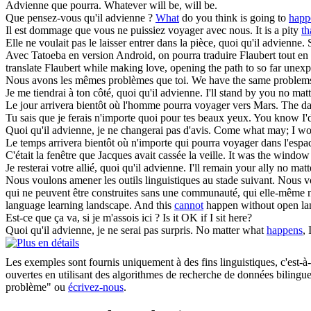
Advienne que pourra
.
Whatever will be, will be.
Que
pensez-vous qu'il
advienne
?
What
do you think is going to
happ
Il est dommage
que
vous ne puissiez voyager avec nous.
It is a pity
th
Elle ne voulait pas le laisser entrer dans la pièce, quoi qu'il
advienne
.
Avec Tatoeba en version Android, on
pourra
traduire Flaubert tout en 
translate Flaubert while making love, opening the path to so far unexp
Nous avons les mêmes problèmes
que
toi.
We have the same proble
Je me tiendrai à ton côté, quoi qu'il
advienne
.
I'll stand by you no ma
Le jour arrivera bientôt où l'homme
pourra
voyager vers Mars.
The d
Tu sais
que
je ferais n'importe quoi pour tes beaux yeux.
You know I'd
Quoi qu'il
advienne
, je ne changerai pas d'avis.
Come what may; I wo
Le temps arrivera bientôt où n'importe qui
pourra
voyager dans l'espa
C'était la fenêtre
que
Jacques avait cassée la veille.
It was the windo
Je resterai votre allié, quoi qu'il
advienne
.
I'll remain your ally no mat
Nous voulons amener les outils linguistiques au stade suivant. Nous vou
qui ne peuvent être construites sans une communauté, qui elle-même
language learning landscape. And this
cannot
happen without open lan
Est-ce
que
ça va, si je m'assois ici ?
Is it OK if I sit here?
Quoi qu'il
advienne
, je ne serai pas surpris.
No matter what
happens
, 
Les exemples sont fournis uniquement à des fins linguistiques, c'est-à-
ouvertes en utilisant des algorithmes de recherche de données bilingues
problème" ou
écrivez-nous
.