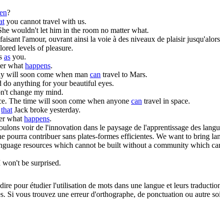
en
?
at
you cannot travel with us.
She wouldn't let him in the room no matter what.
faisant l'amour, ouvrant ainsi la voie à des niveaux de plaisir jusqu'alors
lored levels of pleasure.
ms
as
you.
tter what
happens
.
ay will soon come when man
can
travel to Mars.
 do anything for your beautiful eyes.
n't change my mind.
ce.
The time will soon come when anyone
can
travel in space.
w
that
Jack broke yesterday.
ter what
happens
.
lons voir de l'innovation dans le paysage de l'apprentissage des langues
 ne
pourra
contribuer sans plates-formes efficientes.
We want to bring lan
guage resources which cannot be built without a community which canno
I won't be surprised.
dire pour étudier l'utilisation de mots dans une langue et leurs traducti
. Si vous trouvez une erreur d'orthographe, de ponctuation ou autre soit 