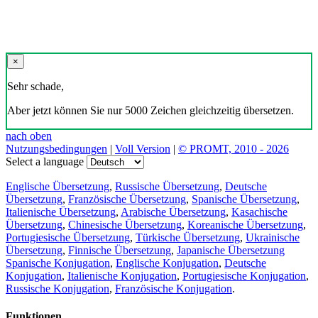
×
Sehr schade,
Aber jetzt können Sie nur 5000 Zeichen gleichzeitig übersetzen.
nach oben
Nutzungsbedingungen
|
Voll Version
|
© PROMT, 2010 - 2026
Select a language
Englische Übersetzung
,
Russische Übersetzung
,
Deutsche
Übersetzung
,
Französische Übersetzung
,
Spanische Übersetzung
,
Italienische Übersetzung
,
Arabische Übersetzung
,
Kasachische
Übersetzung
,
Chinesische Übersetzung
,
Koreanische Übersetzung
,
Portugiesische Übersetzung
,
Türkische Übersetzung
,
Ukrainische
Übersetzung
,
Finnische Übersetzung
,
Japanische Übersetzung
Spanische Konjugation
,
Englische Konjugation
,
Deutsche
Konjugation
,
Italienische Konjugation
,
Portugiesische Konjugation
,
Russische Konjugation
,
Französische Konjugation
.
Funktionen