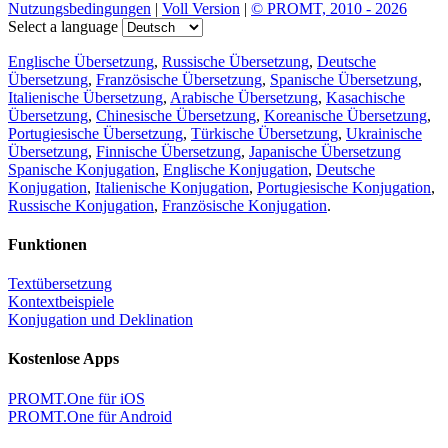
Nutzungsbedingungen
|
Voll Version
|
© PROMT, 2010 - 2026
Select a language
Englische Übersetzung
,
Russische Übersetzung
,
Deutsche
Übersetzung
,
Französische Übersetzung
,
Spanische Übersetzung
,
Italienische Übersetzung
,
Arabische Übersetzung
,
Kasachische
Übersetzung
,
Chinesische Übersetzung
,
Koreanische Übersetzung
,
Portugiesische Übersetzung
,
Türkische Übersetzung
,
Ukrainische
Übersetzung
,
Finnische Übersetzung
,
Japanische Übersetzung
Spanische Konjugation
,
Englische Konjugation
,
Deutsche
Konjugation
,
Italienische Konjugation
,
Portugiesische Konjugation
,
Russische Konjugation
,
Französische Konjugation
.
Funktionen
Textübersetzung
Kontextbeispiele
Konjugation und Deklination
Kostenlose Apps
PROMT.One für iOS
PROMT.One für Android