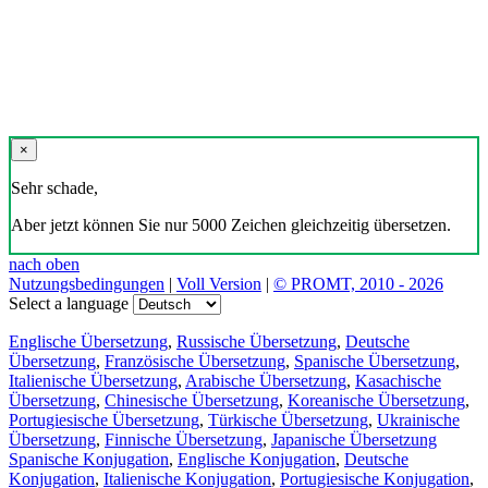
×
Sehr schade,
Aber jetzt können Sie nur 5000 Zeichen gleichzeitig übersetzen.
nach oben
Nutzungsbedingungen
|
Voll Version
|
© PROMT, 2010 - 2026
Select a language
Englische Übersetzung
,
Russische Übersetzung
,
Deutsche
Übersetzung
,
Französische Übersetzung
,
Spanische Übersetzung
,
Italienische Übersetzung
,
Arabische Übersetzung
,
Kasachische
Übersetzung
,
Chinesische Übersetzung
,
Koreanische Übersetzung
,
Portugiesische Übersetzung
,
Türkische Übersetzung
,
Ukrainische
Übersetzung
,
Finnische Übersetzung
,
Japanische Übersetzung
Spanische Konjugation
,
Englische Konjugation
,
Deutsche
Konjugation
,
Italienische Konjugation
,
Portugiesische Konjugation
,