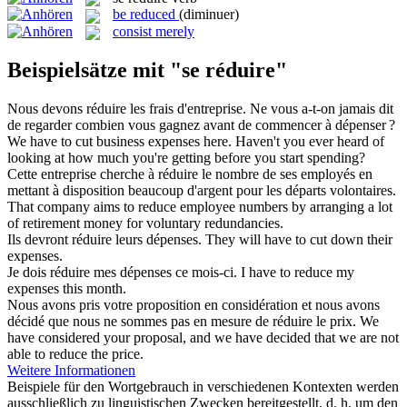
be reduced
(diminuer)
consist merely
Beispielsätze mit "se réduire"
Nous devons
réduire
les frais d'entreprise. Ne vous a-t-on jamais dit
de regarder combien vous gagnez avant de commencer à dépenser ?
We have to
cut
business expenses here. Haven't you ever heard of
looking at how much you're getting before you start spending?
Cette entreprise cherche à
réduire
le nombre de ses employés en
mettant à disposition beaucoup d'argent pour les départs volontaires.
That company aims to
reduce
employee numbers by arranging a lot
of retirement money for voluntary redundancies.
Ils devront
réduire
leurs dépenses.
They will have to
cut
down their
expenses.
Je dois
réduire
mes dépenses ce mois-ci.
I have to
reduce
my
expenses this month.
Nous avons pris votre proposition en considération et nous avons
décidé que nous ne sommes pas en mesure de
réduire
le prix.
We
have considered your proposal, and we have decided that we are not
able to
reduce
the price.
Weitere Informationen
Beispiele für den Wortgebrauch in verschiedenen Kontexten werden
ausschließlich zu linguistischen Zwecken bereitgestellt, d. h. um den