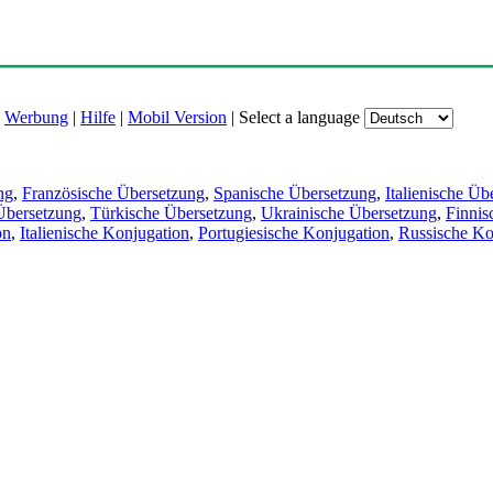
|
Werbung
|
Hilfe
|
Mobil Version
|
Select a language
ng
,
Französische Übersetzung
,
Spanische Übersetzung
,
Italienische Üb
Übersetzung
,
Türkische Übersetzung
,
Ukrainische Übersetzung
,
Finnis
on
,
Italienische Konjugation
,
Portugiesische Konjugation
,
Russische Ko