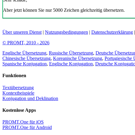
Aber jetzt können Sie nur 5000 Zeichen gleichzeitig übersetzen.
Über unseren Dienst
|
Nutzungsbedingungen
|
Datenschutzerklärung
© PROMT, 2010 - 2026
Englische Übersetzung
,
Russische Übersetzung
,
Deutsche Übersetzu
Chinesische Übersetzung
,
Koreanische Übersetzung
,
Portugiesische 
Spanische Konjugation
,
Englische Konjugation
,
Deutsche Konjugati
Funktionen
Textübersetzung
Kontextbeispiele
Konjugation und Deklination
Kostenlose Apps
PROMT.One für iOS
PROMT.One für Android