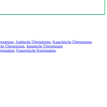
ersetzung
,
Arabische Übersetzung
,
Kasachische Übersetzung
,
che Übersetzung
,
Japanische Übersetzung
njugation
,
Französische Konjugation
.