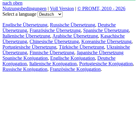
nach oben
Nutzungsbedingungen
|
Voll Version
|
© PROMT, 2010 - 2026
Select a language
Englische Übersetzung
,
Russische Übersetzung
,
Deutsche
Übersetzung
,
Französische Übersetzung
,
Spanische Übersetzung
,
Italienische Übersetzung
,
Arabische Übersetzung
,
Kasachische
Übersetzung
,
Chinesische Übersetzung
,
Koreanische Übersetzung
,
Portugiesische Übersetzung
,
Türkische Übersetzung
,
Ukrainische
Übersetzung
,
Finnische Übersetzung
,
Japanische Übersetzung
Spanische Konjugation
,
Englische Konjugation
,
Deutsche
Konjugation
,
Italienische Konjugation
,
Portugiesische Konjugation
,
Russische Konjugation
,
Französische Konjugation
.
Funktionen
Textübersetzung
Kontextbeispiele
Konjugation und Deklination
Kostenlose Apps
PROMT.One für iOS
PROMT.One für Android