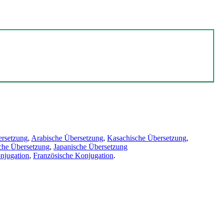
ersetzung
,
Arabische Übersetzung
,
Kasachische Übersetzung
,
che Übersetzung
,
Japanische Übersetzung
njugation
,
Französische Konjugation
.