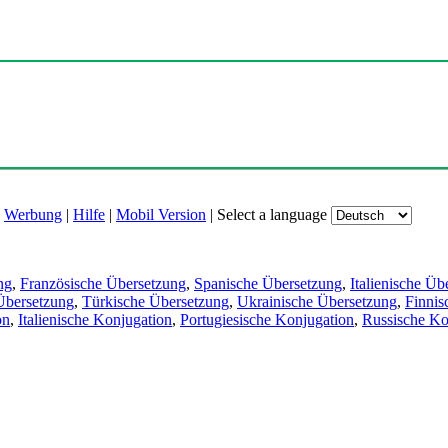
|
Werbung
|
Hilfe
|
Mobil Version
|
Select a language
ng
,
Französische Übersetzung
,
Spanische Übersetzung
,
Italienische Üb
Übersetzung
,
Türkische Übersetzung
,
Ukrainische Übersetzung
,
Finnis
on
,
Italienische Konjugation
,
Portugiesische Konjugation
,
Russische Ko