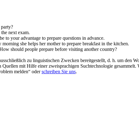
 party?
 the next exam.
 be to your advantage to
prepare
questions in advance.
 morning she helps her mother to
prepare
breakfast in the kitchen.
How should people
prepare
before visiting another country?
schließlich zu linguistischen Zwecken bereitgestellt, d. h. um den Wo
en Quellen mit Hilfe einer zweisprachigen Suchtechnologie gesammelt. 
„Problem melden“ oder
schreiben Sie uns
.