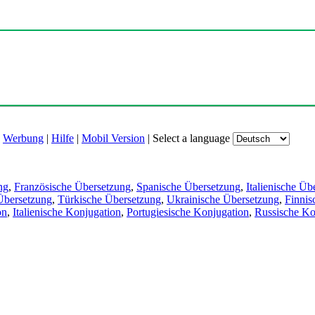
|
Werbung
|
Hilfe
|
Mobil Version
|
Select a language
ng
,
Französische Übersetzung
,
Spanische Übersetzung
,
Italienische Üb
Übersetzung
,
Türkische Übersetzung
,
Ukrainische Übersetzung
,
Finnis
on
,
Italienische Konjugation
,
Portugiesische Konjugation
,
Russische Ko