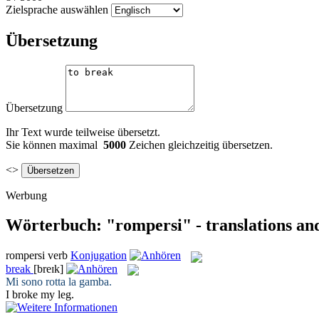
Zielsprache auswählen
Übersetzung
Übersetzung
Ihr Text wurde teilweise übersetzt.
Sie können maximal
5000
Zeichen gleichzeitig übersetzen.
<>
Werbung
Wörterbuch: "rompersi" - translations an
rompersi
verb
Konjugation
break
[breɪk]
Mi sono
rotta
la gamba.
I
broke
my leg.