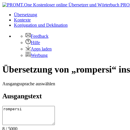
PRO
Übersetzung
Kontexte
Konjugation
und Deklination
Feedback
Hilfe
Apps laden
Werbung
Übersetzung von „rompersi“ ins
Ausgangssprache auswählen
Ausgangstext
8
/
5000