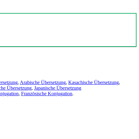
ersetzung
,
Arabische Übersetzung
,
Kasachische Übersetzung
,
che Übersetzung
,
Japanische Übersetzung
njugation
,
Französische Konjugation
.