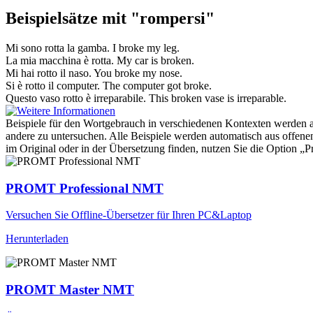
Beispielsätze mit "rompersi"
Mi sono
rotta
la gamba.
I
broke
my leg.
La mia macchina è
rotta
.
My car is
broken
.
Mi hai
rotto
il naso.
You
broke
my nose.
Si è
rotto
il computer.
The computer got
broke
.
Questo vaso
rotto
è irreparabile.
This
broken
vase is irreparable.
Beispiele für den Wortgebrauch in verschiedenen Kontexten werden aus
andere zu untersuchen. Alle Beispiele werden automatisch aus offen
im Original oder in der Übersetzung finden, nutzen Sie die Option 
PROMT Professional NMT
Versuchen Sie Offline-Übersetzer für Ihren PC&Laptop
Herunterladen
PROMT Master NMT