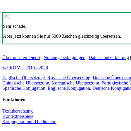
×
Sehr schade,
Aber jetzt können Sie nur 5000 Zeichen gleichzeitig übersetzen.
Über unseren Dienst
|
Nutzungsbedingungen
|
Datenschutzerklärung
© PROMT, 2010 - 2026
Englische Übersetzung
,
Russische Übersetzung
,
Deutsche Übersetzu
Chinesische Übersetzung
,
Koreanische Übersetzung
,
Portugiesische 
Spanische Konjugation
,
Englische Konjugation
,
Deutsche Konjugati
Funktionen
Textübersetzung
Kontextbeispiele
Konjugation und Deklination