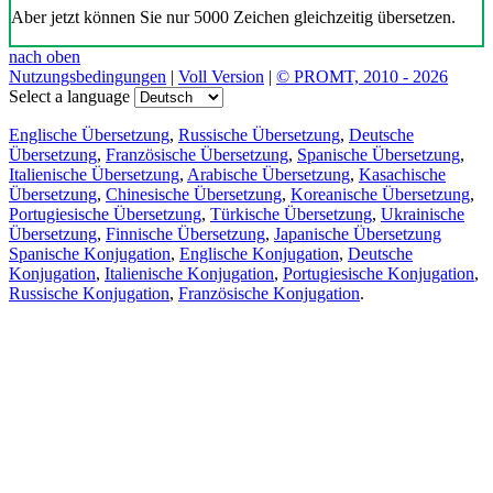
Aber jetzt können Sie nur 5000 Zeichen gleichzeitig übersetzen.
nach oben
Nutzungsbedingungen
|
Voll Version
|
© PROMT, 2010 - 2026
Select a language
Englische Übersetzung
,
Russische Übersetzung
,
Deutsche
Übersetzung
,
Französische Übersetzung
,
Spanische Übersetzung
,
Italienische Übersetzung
,
Arabische Übersetzung
,
Kasachische
Übersetzung
,
Chinesische Übersetzung
,
Koreanische Übersetzung
,
Portugiesische Übersetzung
,
Türkische Übersetzung
,
Ukrainische
Übersetzung
,
Finnische Übersetzung
,
Japanische Übersetzung
Spanische Konjugation
,
Englische Konjugation
,
Deutsche
Konjugation
,
Italienische Konjugation
,
Portugiesische Konjugation
,
Russische Konjugation
,
Französische Konjugation
.
Funktionen
Textübersetzung
Kontextbeispiele
Konjugation und Deklination
Kostenlose Apps