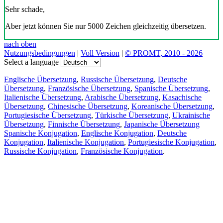
Sehr schade,
Aber jetzt können Sie nur 5000 Zeichen gleichzeitig übersetzen.
nach oben
Nutzungsbedingungen
|
Voll Version
|
© PROMT, 2010 - 2026
Select a language
Englische Übersetzung
,
Russische Übersetzung
,
Deutsche
Übersetzung
,
Französische Übersetzung
,
Spanische Übersetzung
,
Italienische Übersetzung
,
Arabische Übersetzung
,
Kasachische
Übersetzung
,
Chinesische Übersetzung
,
Koreanische Übersetzung
,
Portugiesische Übersetzung
,
Türkische Übersetzung
,
Ukrainische
Übersetzung
,
Finnische Übersetzung
,
Japanische Übersetzung
Spanische Konjugation
,
Englische Konjugation
,
Deutsche
Konjugation
,
Italienische Konjugation
,
Portugiesische Konjugation
,
Russische Konjugation
,
Französische Konjugation
.
Funktionen
Textübersetzung
Kontextbeispiele
Konjugation und Deklination