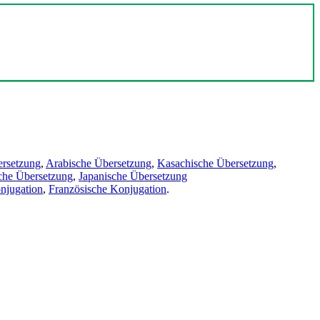
ersetzung
,
Arabische Übersetzung
,
Kasachische Übersetzung
,
che Übersetzung
,
Japanische Übersetzung
njugation
,
Französische Konjugation
.