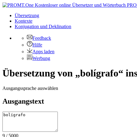
PRO
Übersetzung
Kontexte
Konjugation
und Deklination
Feedback
Hilfe
Apps laden
Werbung
Übersetzung von „bolígrafo“ in
Ausgangssprache auswählen
Ausgangstext
9
/
5000