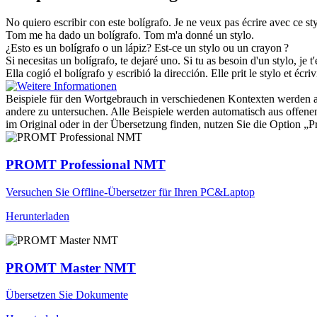
No quiero escribir con este
bolígrafo
.
Je ne veux pas écrire avec ce sty
Tom me ha dado un
bolígrafo
.
Tom m'a donné un stylo.
¿Esto es un
bolígrafo
o un lápiz?
Est-ce un stylo ou un crayon ?
Si necesitas un
bolígrafo
, te dejaré uno.
Si tu as besoin d'un stylo, je t
Ella cogió el
bolígrafo
y escribió la dirección.
Elle prit le stylo et écriv
Beispiele für den Wortgebrauch in verschiedenen Kontexten werden aus
andere zu untersuchen. Alle Beispiele werden automatisch aus offen
im Original oder in der Übersetzung finden, nutzen Sie die Option 
PROMT Professional NMT
Versuchen Sie Offline-Übersetzer für Ihren PC&Laptop
Herunterladen
PROMT Master NMT
Übersetzen Sie Dokumente