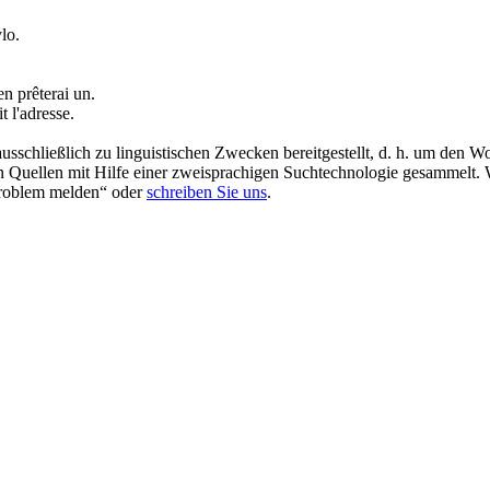
lo.
'en prêterai un.
it l'adresse.
schließlich zu linguistischen Zwecken bereitgestellt, d. h. um den Wo
en Quellen mit Hilfe einer zweisprachigen Suchtechnologie gesammelt. 
„Problem melden“ oder
schreiben Sie uns
.