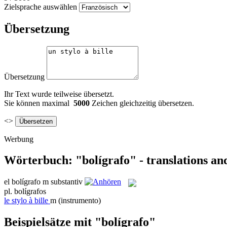
Zielsprache auswählen
Übersetzung
Übersetzung
Ihr Text wurde teilweise übersetzt.
Sie können maximal
5000
Zeichen gleichzeitig übersetzen.
<>
Werbung
Wörterbuch: "bolígrafo" - translations an
el
bolígrafo
m
substantiv
pl.
bolígrafos
le
stylo à bille
m
(instrumento)
Beispielsätze mit "bolígrafo"