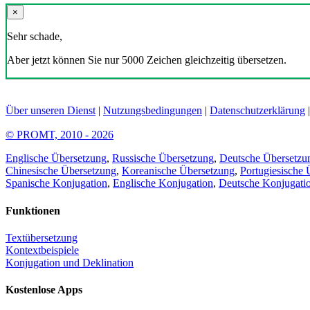
×
Sehr schade,
Aber jetzt können Sie nur 5000 Zeichen gleichzeitig übersetzen.
Über unseren Dienst
|
Nutzungsbedingungen
|
Datenschutzerklärung
© PROMT, 2010 - 2026
Englische Übersetzung
,
Russische Übersetzung
,
Deutsche Übersetzu
Chinesische Übersetzung
,
Koreanische Übersetzung
,
Portugiesische 
Spanische Konjugation
,
Englische Konjugation
,
Deutsche Konjugati
Funktionen
Textübersetzung
Kontextbeispiele
Konjugation und Deklination
Kostenlose Apps