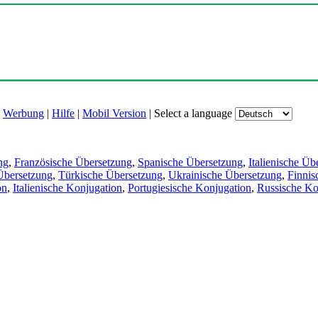
|
Werbung
|
Hilfe
|
Mobil Version
|
Select a language
ng
,
Französische Übersetzung
,
Spanische Übersetzung
,
Italienische Üb
Übersetzung
,
Türkische Übersetzung
,
Ukrainische Übersetzung
,
Finnis
on
,
Italienische Konjugation
,
Portugiesische Konjugation
,
Russische Ko