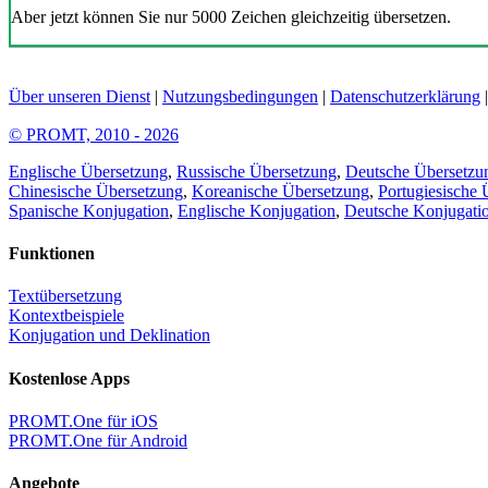
Aber jetzt können Sie nur 5000 Zeichen gleichzeitig übersetzen.
Über unseren Dienst
|
Nutzungsbedingungen
|
Datenschutzerklärung
© PROMT, 2010 - 2026
Englische Übersetzung
,
Russische Übersetzung
,
Deutsche Übersetzu
Chinesische Übersetzung
,
Koreanische Übersetzung
,
Portugiesische 
Spanische Konjugation
,
Englische Konjugation
,
Deutsche Konjugati
Funktionen
Textübersetzung
Kontextbeispiele
Konjugation und Deklination
Kostenlose Apps
PROMT.One für iOS
PROMT.One für Android
Angebote