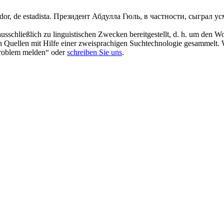
dor
, de estadista.
Президент Абдулла Гюль, в частности, сыграл 
schließlich zu linguistischen Zwecken bereitgestellt, d. h. um den Wo
en Quellen mit Hilfe einer zweisprachigen Suchtechnologie gesammelt. 
„Problem melden“ oder
schreiben Sie uns
.