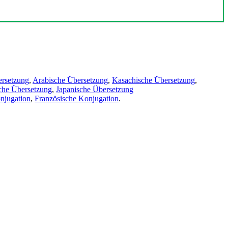
ersetzung
,
Arabische Übersetzung
,
Kasachische Übersetzung
,
che Übersetzung
,
Japanische Übersetzung
njugation
,
Französische Konjugation
.