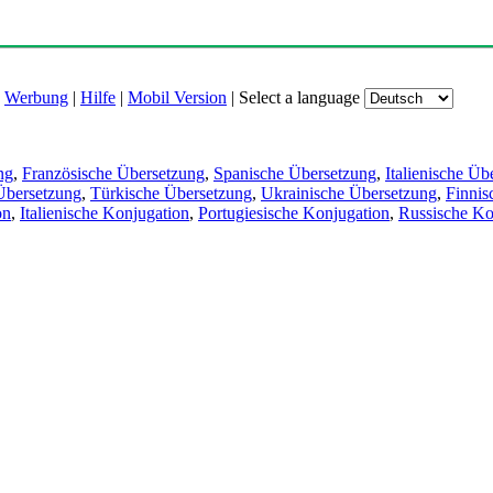
|
Werbung
|
Hilfe
|
Mobil Version
|
Select a language
ng
,
Französische Übersetzung
,
Spanische Übersetzung
,
Italienische Üb
Übersetzung
,
Türkische Übersetzung
,
Ukrainische Übersetzung
,
Finnis
on
,
Italienische Konjugation
,
Portugiesische Konjugation
,
Russische Ko