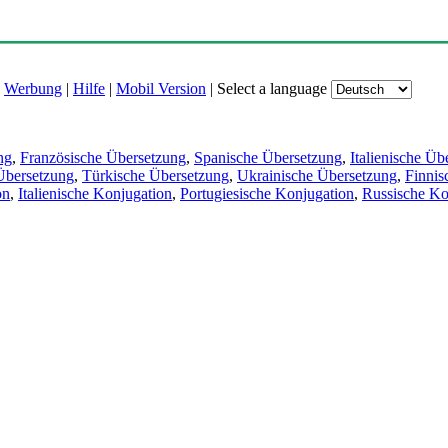
|
Werbung
|
Hilfe
|
Mobil Version
|
Select a language
ng
,
Französische Übersetzung
,
Spanische Übersetzung
,
Italienische Üb
Übersetzung
,
Türkische Übersetzung
,
Ukrainische Übersetzung
,
Finnis
on
,
Italienische Konjugation
,
Portugiesische Konjugation
,
Russische Ko