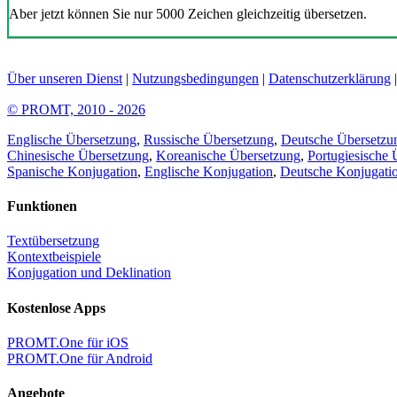
Aber jetzt können Sie nur 5000 Zeichen gleichzeitig übersetzen.
Über unseren Dienst
|
Nutzungsbedingungen
|
Datenschutzerklärung
© PROMT, 2010 - 2026
Englische Übersetzung
,
Russische Übersetzung
,
Deutsche Übersetzu
Chinesische Übersetzung
,
Koreanische Übersetzung
,
Portugiesische 
Spanische Konjugation
,
Englische Konjugation
,
Deutsche Konjugati
Funktionen
Textübersetzung
Kontextbeispiele
Konjugation und Deklination
Kostenlose Apps
PROMT.One für iOS
PROMT.One für Android
Angebote