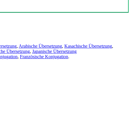
ersetzung
,
Arabische Übersetzung
,
Kasachische Übersetzung
,
che Übersetzung
,
Japanische Übersetzung
njugation
,
Französische Konjugation
.