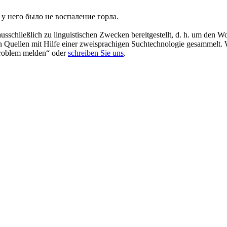
 у него было не воспаление горла.
schließlich zu linguistischen Zwecken bereitgestellt, d. h. um den Wo
en Quellen mit Hilfe einer zweisprachigen Suchtechnologie gesammelt. 
„Problem melden“ oder
schreiben Sie uns
.