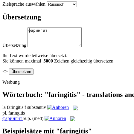
Zielsprache auswählen
Übersetzung
Übersetzung
Ihr Text wurde teilweise übersetzt.
Sie können maximal
5000
Zeichen gleichzeitig übersetzen.
<>
Werbung
Wörterbuch: "faringitis" - translations a
la
faringitis
f
substantiv
pl.
faringitis
фарингит
м.р.
(med)
Beispielsätze mit "faringitis"