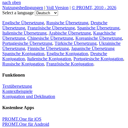
nach oben
Nutzungsbedingungen
|
Voll Version
|
© PROMT, 2010 - 2026
Select a language
Englische Übersetzung
,
Russische Übersetzung
,
Deutsche
Übersetzung
,
Französische Übersetzung
,
Spanische Übersetzung
,
Italienische Übersetzung
,
Arabische Übersetzung
,
Kasachische
Übersetzung
,
Chinesische Übersetzung
,
Koreanische Übersetzung
,
Portugiesische Übersetzung
,
Türkische Übersetzung
,
Ukrainische
Übersetzung
,
Finnische Übersetzung
,
Japanische Übersetzung
Spanische Konjugation
,
Englische Konjugation
,
Deutsche
Konjugation
,
Italienische Konjugation
,
Portugiesische Konjugation
,
Russische Konjugation
,
Französische Konjugation
.
Funktionen
Textübersetzung
Kontextbeispiele
Konjugation und Deklination
Kostenlose Apps
PROMT.One für iOS
PROMT.One für Android