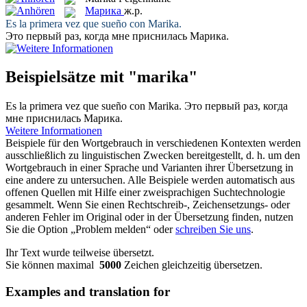
Марика
ж.р.
Es la primera vez que sueño con
Marika
.
Это первый раз, когда мне приснилась
Марика
.
Beispielsätze mit "marika"
Es la primera vez que sueño con
Marika
.
Это первый раз, когда
мне приснилась
Марика
.
Weitere Informationen
Beispiele für den Wortgebrauch in verschiedenen Kontexten werden
ausschließlich zu linguistischen Zwecken bereitgestellt, d. h. um den
Wortgebrauch in einer Sprache und Varianten ihrer Übersetzung in
eine andere zu untersuchen. Alle Beispiele werden automatisch aus
offenen Quellen mit Hilfe einer zweisprachigen Suchtechnologie
gesammelt. Wenn Sie einen Rechtschreib-, Zeichensetzungs- oder
anderen Fehler im Original oder in der Übersetzung finden, nutzen
Sie die Option „Problem melden“ oder
schreiben Sie uns
.
Ihr Text wurde teilweise übersetzt.
Sie können maximal
5000
Zeichen gleichzeitig übersetzen.
Examples and translation for