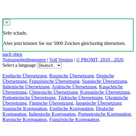
×
Sehr schade,
Aber jetzt können Sie nur 5000 Zeichen gleichzeitig übersetzen.
nach oben
Nutzungsbedingungen
|
Voll Version
|
© PROMT, 2010 - 2026
Select a language
Englische Übersetzung
,
Russische Übersetzung
,
Deutsche
Übersetzung
,
Französische Übersetzung
,
Spanische Übersetzung
,
Italienische Übersetzung
,
Arabische Übersetzung
,
Kasachische
Übersetzung
,
Chinesische Übersetzung
,
Koreanische Übersetzung
,
Portugiesische Übersetzung
,
Türkische Übersetzung
,
Ukrainische
Übersetzung
,
Finnische Übersetzung
,
Japanische Übersetzung
Spanische Konjugation
,
Englische Konjugation
,
Deutsche
Konjugation
,
Italienische Konjugation
,
Portugiesische Konjugation
,
Russische Konjugation
,
Französische Konjugation
.
Funktionen