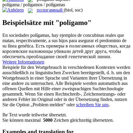
polígama / polígamos / polígamas
полигамный
(biol, soc)
Beispielsätze mit "polígamo"
En sociedades
polígamas
, hay ejemplos de concubinas reales que
matan, respectivamente, a sus hijos para asegurar el predominio de
su línea genética.
Есть примеры в
полигамных
обществах, когда
королевские наложницы убивали детей друг друга, чтобы
обеспечить преобладание своей генетической линии.
Weitere Informationen
Beispiele für den Wortgebrauch in verschiedenen Kontexten werden
ausschließlich zu linguistischen Zwecken bereitgestellt, d. h. um den
Wortgebrauch in einer Sprache und Varianten ihrer Übersetzung in
eine andere zu untersuchen. Alle Beispiele werden automatisch aus
offenen Quellen mit Hilfe einer zweisprachigen Suchtechnologie
gesammelt. Wenn Sie einen Rechtschreib-, Zeichensetzungs- oder
anderen Fehler im Original oder in der Übersetzung finden, nutzen
Sie die Option „Problem melden“ oder
schreiben Sie uns
.
Ihr Text wurde teilweise übersetzt.
Sie können maximal
5000
Zeichen gleichzeitig übersetzen.
Examples and translation for