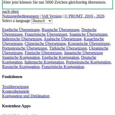
Aber jetzt können Sie nur 5000 Zeichen gleichzeitig übersetzen.
nach oben
Nutzungsbedingungen
|
Voll Version
|
© PROMT, 2010 - 2026
Select a language
Englische Übersetzung
,
Russische Übersetzung
,
Deutsche
Übersetzung
,
Französische Übersetzung
,
Spanische Übersetzung
,
Italienische Übersetzung
,
Arabische Übersetzung
,
Kasachische
Übersetzung
,
Chinesische Übersetzung
,
Koreanische Übersetzung
,
Portugiesische Übersetzung
,
Türkische Übersetzung
,
Ukrainische
Übersetzung
,
Finnische Übersetzung
,
Japanische Übersetzung
Spanische Konjugation
,
Englische Konjugation
,
Deutsche
Konjugation
,
Italienische Konjugation
,
Portugiesische Konjugation
,
Russische Konjugation
,
Französische Konjugation
.
Funktionen
Textübersetzung
Kontextbeispiele
Konjugation und Deklination
Kostenlose Apps