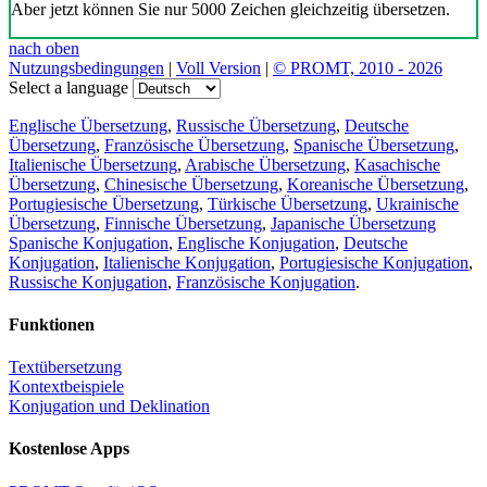
Aber jetzt können Sie nur 5000 Zeichen gleichzeitig übersetzen.
nach oben
Nutzungsbedingungen
|
Voll Version
|
© PROMT, 2010 - 2026
Select a language
Englische Übersetzung
,
Russische Übersetzung
,
Deutsche
Übersetzung
,
Französische Übersetzung
,
Spanische Übersetzung
,
Italienische Übersetzung
,
Arabische Übersetzung
,
Kasachische
Übersetzung
,
Chinesische Übersetzung
,
Koreanische Übersetzung
,
Portugiesische Übersetzung
,
Türkische Übersetzung
,
Ukrainische
Übersetzung
,
Finnische Übersetzung
,
Japanische Übersetzung
Spanische Konjugation
,
Englische Konjugation
,
Deutsche
Konjugation
,
Italienische Konjugation
,
Portugiesische Konjugation
,
Russische Konjugation
,
Französische Konjugation
.
Funktionen
Textübersetzung
Kontextbeispiele
Konjugation und Deklination
Kostenlose Apps