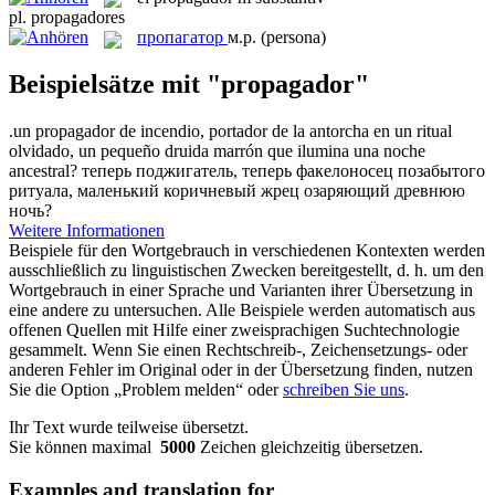
pl.
propagadores
пропагатор
м.р.
(persona)
Beispielsätze mit "propagador"
.un
propagador
de incendio, portador de la antorcha en un ritual
olvidado, un pequeño druida marrón que ilumina una noche
ancestral?
теперь поджигатель, теперь факелоносец позабытого
ритуала, маленький коричневый жрец озаряющий древнюю
ночь?
Weitere Informationen
Beispiele für den Wortgebrauch in verschiedenen Kontexten werden
ausschließlich zu linguistischen Zwecken bereitgestellt, d. h. um den
Wortgebrauch in einer Sprache und Varianten ihrer Übersetzung in
eine andere zu untersuchen. Alle Beispiele werden automatisch aus
offenen Quellen mit Hilfe einer zweisprachigen Suchtechnologie
gesammelt. Wenn Sie einen Rechtschreib-, Zeichensetzungs- oder
anderen Fehler im Original oder in der Übersetzung finden, nutzen
Sie die Option „Problem melden“ oder
schreiben Sie uns
.
Ihr Text wurde teilweise übersetzt.
Sie können maximal
5000
Zeichen gleichzeitig übersetzen.
Examples and translation for