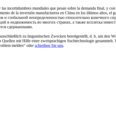
 y las incertidumbres mundiales que pesan sobre la demanda final, y co
umento de la inversión manufacturera en China en los últimos años, el g
в и глобальной неопределенностью относительно конечного спр
й в недвижимость во многих странах, а также всплеска инвест
ются сдержанными.
schließlich zu linguistischen Zwecken bereitgestellt, d. h. um den Wo
en Quellen mit Hilfe einer zweisprachigen Suchtechnologie gesammelt. 
„Problem melden“ oder
schreiben Sie uns
.