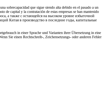
n una
sobrecapacidad
que sigue siendo alta debido en el pasado a un
asto de capital y la contratación de estas empresas se han mantenido
оса, а также с остающейся на высоком уровне избыточной
иций Китая в производство в последние годы, капитальные
rtgebrauch in einer Sprache und Varianten ihrer Übersetzung in eine
Wenn Sie einen Rechtschreib-, Zeichensetzungs- oder anderen Fehler