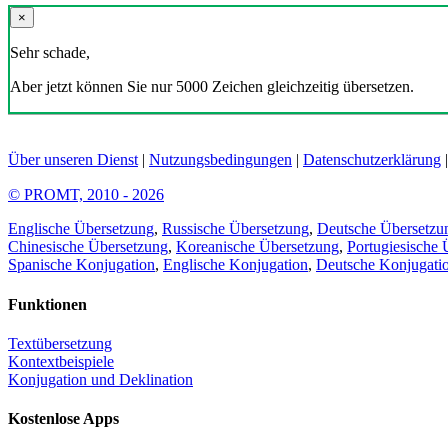
×
Sehr schade,
Aber jetzt können Sie nur 5000 Zeichen gleichzeitig übersetzen.
Über unseren Dienst
|
Nutzungsbedingungen
|
Datenschutzerklärung
© PROMT, 2010 - 2026
Englische Übersetzung
,
Russische Übersetzung
,
Deutsche Übersetzu
Chinesische Übersetzung
,
Koreanische Übersetzung
,
Portugiesische 
Spanische Konjugation
,
Englische Konjugation
,
Deutsche Konjugati
Funktionen
Textübersetzung
Kontextbeispiele
Konjugation und Deklination
Kostenlose Apps