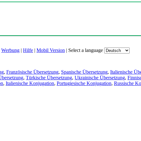
|
Werbung
|
Hilfe
|
Mobil Version
|
Select a language
ng
,
Französische Übersetzung
,
Spanische Übersetzung
,
Italienische Üb
Übersetzung
,
Türkische Übersetzung
,
Ukrainische Übersetzung
,
Finnis
on
,
Italienische Konjugation
,
Portugiesische Konjugation
,
Russische Ko