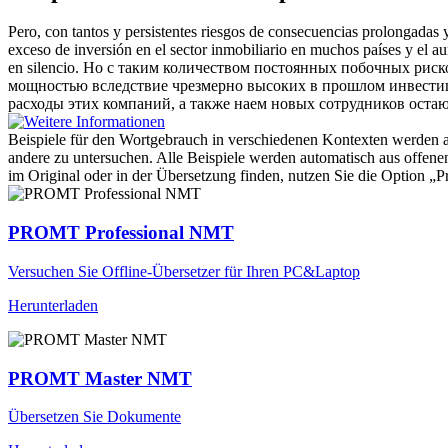
Pero, con tantos y persistentes riesgos de consecuencias prolongadas
exceso de inversión en el sector inmobiliario en muchos países y el a
en silencio.
Но с таким количеством постоянных побочных риско
мощностью вследствие чрезмерно высоких в прошлом инвестици
расходы этих компаний, а также наем новых сотрудников оста
Beispiele für den Wortgebrauch in verschiedenen Kontexten werden aus
andere zu untersuchen. Alle Beispiele werden automatisch aus offen
im Original oder in der Übersetzung finden, nutzen Sie die Option 
PROMT Professional NMT
Versuchen Sie Offline-Übersetzer für Ihren PC&Laptop
Herunterladen
PROMT Master NMT
Übersetzen Sie Dokumente