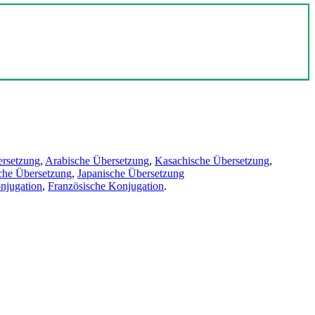
ersetzung
,
Arabische Übersetzung
,
Kasachische Übersetzung
,
che Übersetzung
,
Japanische Übersetzung
njugation
,
Französische Konjugation
.