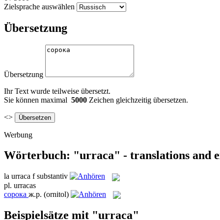
Zielsprache auswählen
Übersetzung
Übersetzung
Ihr Text wurde teilweise übersetzt.
Sie können maximal
5000
Zeichen gleichzeitig übersetzen.
<>
Werbung
Wörterbuch: "urraca" - translations and 
la
urraca
f
substantiv
pl.
urracas
сорока
ж.р.
(ornitol)
Beispielsätze mit "urraca"