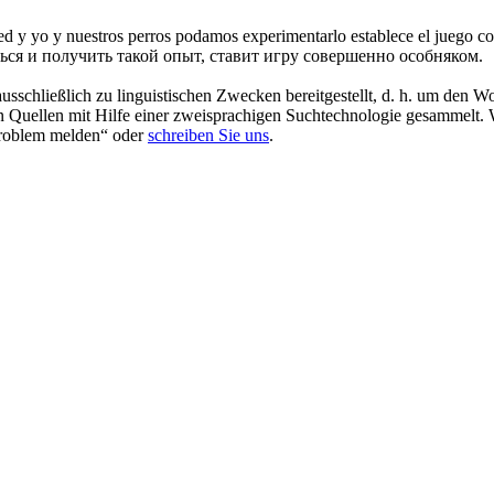
ed y yo y nuestros perros podamos experimentarlo establece el juego c
ься и получить такой опыт, ставит игру совершенно особняком.
schließlich zu linguistischen Zwecken bereitgestellt, d. h. um den Wo
en Quellen mit Hilfe einer zweisprachigen Suchtechnologie gesammelt. 
„Problem melden“ oder
schreiben Sie uns
.