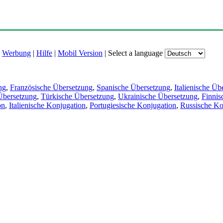
|
Werbung
|
Hilfe
|
Mobil Version
|
Select a language
ng
,
Französische Übersetzung
,
Spanische Übersetzung
,
Italienische Üb
Übersetzung
,
Türkische Übersetzung
,
Ukrainische Übersetzung
,
Finnis
on
,
Italienische Konjugation
,
Portugiesische Konjugation
,
Russische Ko