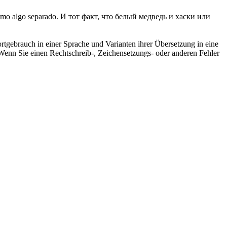
omo algo separado.
И тот факт, что белый медведь и хаски или
rtgebrauch in einer Sprache und Varianten ihrer Übersetzung in eine
Wenn Sie einen Rechtschreib-, Zeichensetzungs- oder anderen Fehler