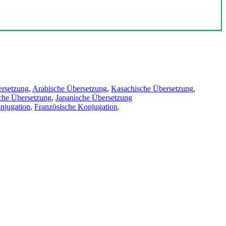
ersetzung
,
Arabische Übersetzung
,
Kasachische Übersetzung
,
che Übersetzung
,
Japanische Übersetzung
njugation
,
Französische Konjugation
.