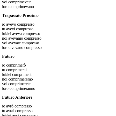
voi
comprimevate
loro
comprimevano
Trapassato Prossimo
io
avevo compresso
tu
avevi compresso
lui/lei
aveva compresso
noi
avevamo compresso
voi
avevate compresso
loro
avevano compresso
Futuro
io
comprimerò
tu
comprimerai
lui/lei
comprimerà
noi
comprimeremo
voi
comprimerete
loro
comprimeranno
Futuro Anteriore
io
avrò compresso
tu
avrai compresso
lui/lei
avrà compresso