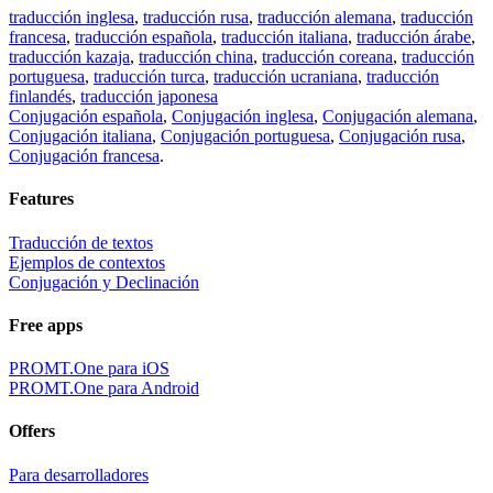
traducción inglesa
,
traducción rusa
,
traducción alemana
,
traducción
francesa
,
traducción española
,
traducción italiana
,
traducción árabe
,
traducción kazaja
,
traducción china
,
traducción coreana
,
traducción
portuguesa
,
traducción turca
,
traducción ucraniana
,
traducción
finlandés
,
traducción japonesa
Conjugación española
,
Conjugación inglesa
,
Conjugación alemana
,
Conjugación italiana
,
Conjugación portuguesa
,
Conjugación rusa
,
Conjugación francesa
.
Features
Traducción de textos
Ejemplos de contextos
Conjugación y Declinación
Free apps
PROMT.One para iOS
PROMT.One para Android
Offers
Para desarrolladores