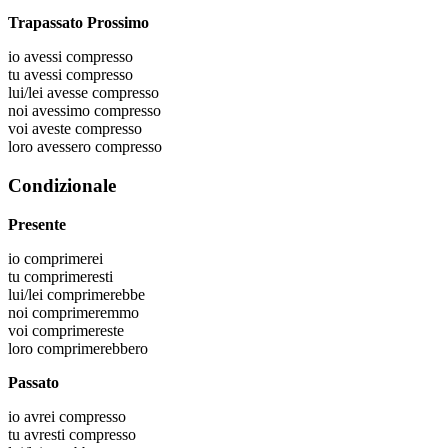
Trapassato Prossimo
io
avessi compresso
tu
avessi compresso
lui/lei
avesse compresso
noi
avessimo compresso
voi
aveste compresso
loro
avessero compresso
Condizionale
Presente
io
comprimerei
tu
comprimeresti
lui/lei
comprimerebbe
noi
comprimeremmo
voi
comprimereste
loro
comprimerebbero
Passato
io
avrei compresso
tu
avresti compresso