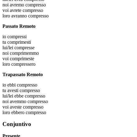
noi
avremo compresso
voi
avrete compresso
loro
avranno compresso
Passato Remoto
io
compressi
tu
comprimesti
lui/lei
compresse
noi
comprimemmo
voi
comprimeste
loro
compressero
Trapassato Remoto
io
ebbi compresso
tu
avesti compresso
lui/lei
ebbe compresso
noi
avemmo compresso
voi
aveste compresso
loro
ebbero compresso
Conjuntivo
Presente