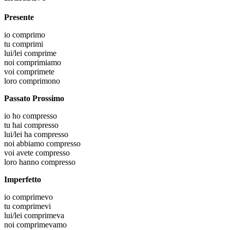
Presente
io
comprimo
tu
comprimi
lui/lei
comprime
noi
comprimiamo
voi
comprimete
loro
comprimono
Passato Prossimo
io
ho compresso
tu
hai compresso
lui/lei
ha compresso
noi
abbiamo compresso
voi
avete compresso
loro
hanno compresso
Imperfetto
io
comprimevo
tu
comprimevi
lui/lei
comprimeva
noi
comprimevamo