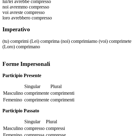
lui/lei
avrebbe compresso
noi
avremmo compresso
voi
avreste compresso
loro
avrebbero compresso
Imperativo
(tu)
comprimi
(Lei)
comprima
(noi)
comprimiamo
(voi)
comprimete
(Loro)
comprimano
Forme Impersonali
Participio Presente
Singular
Plural
Masculino
comprimente
comprimenti
Femenino
comprimente
comprimenti
Participio Passato
Singular
Plural
Masculino
compresso
compressi
Femenino
compressa
compresse