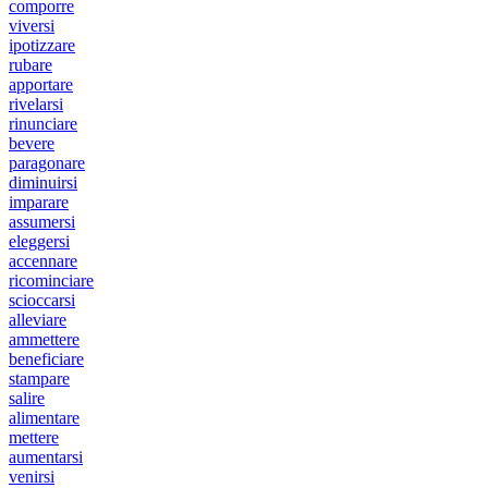
comporre
viversi
ipotizzare
rubare
apportare
rivelarsi
rinunciare
bevere
paragonare
diminuirsi
imparare
assumersi
eleggersi
accennare
ricominciare
scioccarsi
alleviare
ammettere
beneficiare
stampare
salire
alimentare
mettere
aumentarsi
venirsi