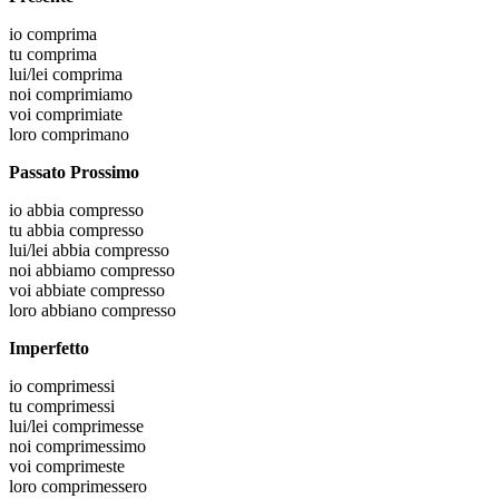
io
comprima
tu
comprima
lui/lei
comprima
noi
comprimiamo
voi
comprimiate
loro
comprimano
Passato Prossimo
io
abbia compresso
tu
abbia compresso
lui/lei
abbia compresso
noi
abbiamo compresso
voi
abbiate compresso
loro
abbiano compresso
Imperfetto
io
comprimessi
tu
comprimessi
lui/lei
comprimesse
noi
comprimessimo
voi
comprimeste
loro
comprimessero