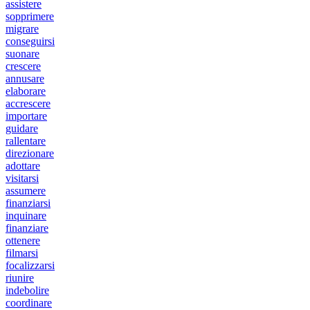
assistere
sopprimere
migrare
conseguirsi
suonare
crescere
annusare
elaborare
accrescere
importare
guidare
rallentare
direzionare
adottare
visitarsi
assumere
finanziarsi
inquinare
finanziare
ottenere
filmarsi
focalizzarsi
riunire
indebolire
coordinare