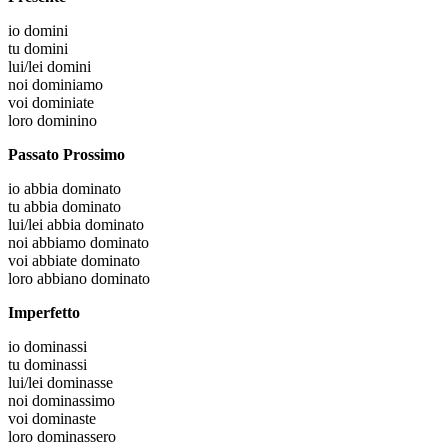
io
domini
tu
domini
lui/lei
domini
noi
dominiamo
voi
dominiate
loro
dominino
Passato Prossimo
io
abbia dominato
tu
abbia dominato
lui/lei
abbia dominato
noi
abbiamo dominato
voi
abbiate dominato
loro
abbiano dominato
Imperfetto
io
dominassi
tu
dominassi
lui/lei
dominasse
noi
dominassimo
voi
dominaste
loro
dominassero