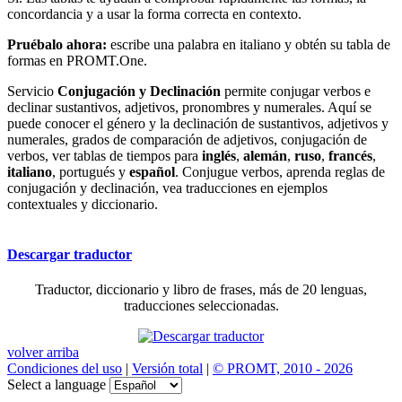
concordancia y a usar la forma correcta en contexto.
Pruébalo ahora:
escribe una palabra en italiano y obtén su tabla de
formas en PROMT.One.
Servicio
Conjugación y Declinación
permite conjugar verbos e
declinar sustantivos, adjetivos, pronombres y numerales. Aquí se
puede conocer el género y la declinación de sustantivos, adjetivos y
numerales, grados de comparación de adjetivos, conjugación de
verbos, ver tablas de tiempos para
inglés
,
alemán
,
ruso
,
francés
,
italiano
, portugués y
español
. Conjugue verbos, aprenda reglas de
conjugación y declinación, vea traducciones en ejemplos
contextuales y diccionario.
Descargar traductor
Traductor, diccionario y libro de frases, más de 20 lenguas,
traducciones seleccionadas.
volver arriba
Condiciones del uso
|
Versión total
|
© PROMT, 2010 - 2026
Select a language