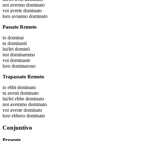
noi
avremo dominato
voi
avrete dominato
loro
avranno dominato
Passato Remoto
io
dominai
tu
dominasti
lui/lei
dominò
noi
dominammo
voi
dominaste
loro
dominarono
Trapassato Remoto
io
ebbi dominato
tu
avesti dominato
lui/lei
ebbe dominato
noi
avemmo dominato
voi
aveste dominato
loro
ebbero dominato
Conjuntivo
Presente