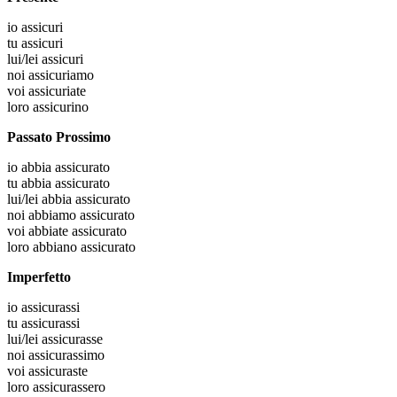
io
assicuri
tu
assicuri
lui/lei
assicuri
noi
assicuriamo
voi
assicuriate
loro
assicurino
Passato Prossimo
io
abbia assicurato
tu
abbia assicurato
lui/lei
abbia assicurato
noi
abbiamo assicurato
voi
abbiate assicurato
loro
abbiano assicurato
Imperfetto
io
assicurassi
tu
assicurassi
lui/lei
assicurasse
noi
assicurassimo
voi
assicuraste
loro
assicurassero