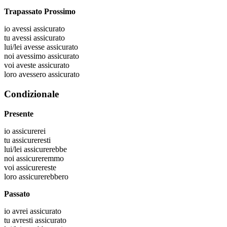
Trapassato Prossimo
io
avessi assicurato
tu
avessi assicurato
lui/lei
avesse assicurato
noi
avessimo assicurato
voi
aveste assicurato
loro
avessero assicurato
Condizionale
Presente
io
assicurerei
tu
assicureresti
lui/lei
assicurerebbe
noi
assicureremmo
voi
assicurereste
loro
assicurerebbero
Passato
io
avrei assicurato
tu
avresti assicurato