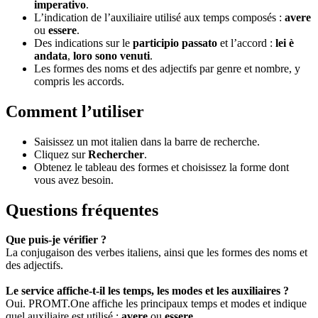
imperativo
.
L’indication de l’auxiliaire utilisé aux temps composés :
avere
ou
essere
.
Des indications sur le
participio passato
et l’accord :
lei è
andata
,
loro sono venuti
.
Les formes des noms et des adjectifs par genre et nombre, y
compris les accords.
Comment l’utiliser
Saisissez un mot italien dans la barre de recherche.
Cliquez sur
Rechercher
.
Obtenez le tableau des formes et choisissez la forme dont
vous avez besoin.
Questions fréquentes
Que puis-je vérifier ?
La conjugaison des verbes italiens, ainsi que les formes des noms et
des adjectifs.
Le service affiche-t-il les temps, les modes et les auxiliaires ?
Oui. PROMT.One affiche les principaux temps et modes et indique
quel auxiliaire est utilisé :
avere
ou
essere
.