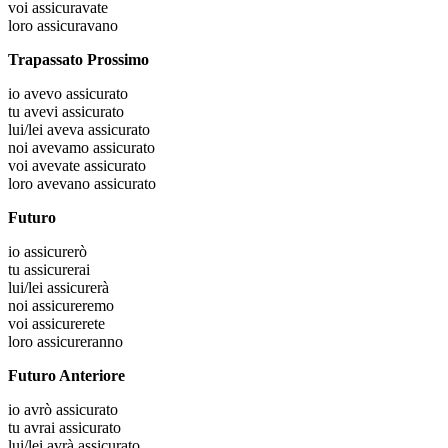
voi
assicuravate
loro
assicuravano
Trapassato Prossimo
io
avevo assicurato
tu
avevi assicurato
lui/lei
aveva assicurato
noi
avevamo assicurato
voi
avevate assicurato
loro
avevano assicurato
Futuro
io
assicurerò
tu
assicurerai
lui/lei
assicurerà
noi
assicureremo
voi
assicurerete
loro
assicureranno
Futuro Anteriore
io
avrò assicurato
tu
avrai assicurato
lui/lei
avrà assicurato