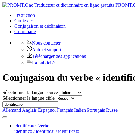
PROMT.
Traduction
Contextes
Conjugaison
et déclinaison
Grammaire
Nous contacter
Aide et support
Télécharger des applications
La publicité
Conjugaison du verbe « identifi
Sélectionner la langue source
Sélectionner la langue cible
Allemand
Anglais
Espagnol
Français
Italien
Portugais
Russe
identificare,
Verbe
identifico / identificai / identificato