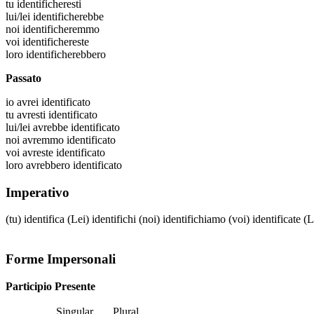
tu
identificheresti
lui/lei
identificherebbe
noi
identificheremmo
voi
identifichereste
loro
identificherebbero
Passato
io
avrei identificato
tu
avresti identificato
lui/lei
avrebbe identificato
noi
avremmo identificato
voi
avreste identificato
loro
avrebbero identificato
Imperativo
(tu)
identifica
(Lei)
identifichi
(noi)
identifichiamo
(voi)
identificate
(L
Forme Impersonali
Participio Presente
Singular
Plural