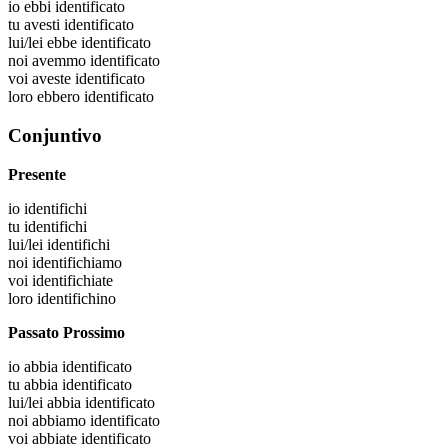
io
ebbi identificato
tu
avesti identificato
lui/lei
ebbe identificato
noi
avemmo identificato
voi
aveste identificato
loro
ebbero identificato
Conjuntivo
Presente
io
identifichi
tu
identifichi
lui/lei
identifichi
noi
identifichiamo
voi
identifichiate
loro
identifichino
Passato Prossimo
io
abbia identificato
tu
abbia identificato
lui/lei
abbia identificato
noi
abbiamo identificato
voi
abbiate identificato