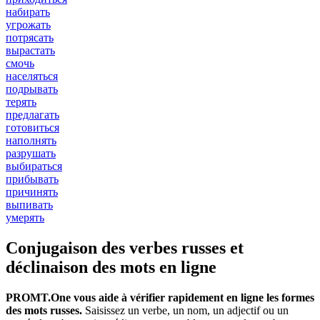
набирать
угрожать
потрясать
вырастать
смочь
населяться
подрывать
терять
предлагать
готовиться
наполнять
разрушать
выбираться
прибывать
причинять
выпивать
умерять
Conjugaison des verbes russes et
déclinaison des mots en ligne
PROMT.One vous aide à vérifier rapidement en ligne les formes
des mots russes.
Saisissez un verbe, un nom, un adjectif ou un