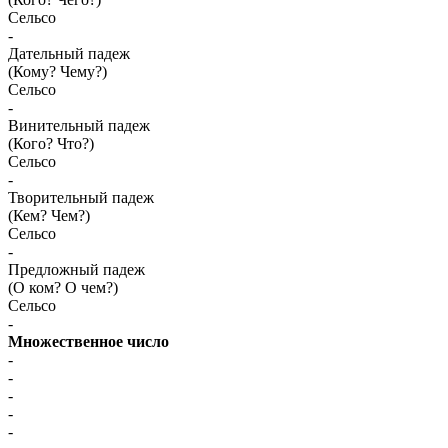
Сельсо
-
Дательный падеж
(Кому? Чему?)
Сельсо
-
Винительный падеж
(Кого? Что?)
Сельсо
-
Творительный падеж
(Кем? Чем?)
Сельсо
-
Предложный падеж
(О ком? О чем?)
Сельсо
-
Множественное число
-
-
-
-
-