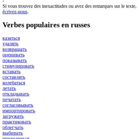
-
Si vous trouvez des inexactitudes ou avez des remarques sur le texte,
écrivez-nous
.
Verbes populaires en russes
казаться
удалять
возвращать
оценивать
показывать
стимулировать
вставать
составлять
колебаться
летать
откладывать
печатать
согласовывать
импортировать
загружать
практиковать
облегчать
выбирать
приходиться