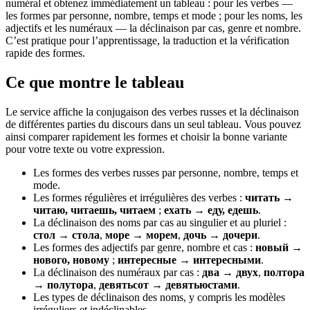
numéral et obtenez immédiatement un tableau : pour les verbes —
les formes par personne, nombre, temps et mode ; pour les noms, les
adjectifs et les numéraux — la déclinaison par cas, genre et nombre.
C’est pratique pour l’apprentissage, la traduction et la vérification
rapide des formes.
Ce que montre le tableau
Le service affiche la conjugaison des verbes russes et la déclinaison
de différentes parties du discours dans un seul tableau. Vous pouvez
ainsi comparer rapidement les formes et choisir la bonne variante
pour votre texte ou votre expression.
Les formes des verbes russes par personne, nombre, temps et
mode.
Les formes régulières et irrégulières des verbes :
читать →
читаю, читаешь, читаем
;
ехать → еду, едешь
.
La déclinaison des noms par cas au singulier et au pluriel :
стол → стола
,
море → морем
,
дочь → дочери
.
Les formes des adjectifs par genre, nombre et cas :
новый →
нового, новому
;
интересные → интересными
.
La déclinaison des numéraux par cas :
два → двух
,
полтора
→ полутора
,
девятьсот → девятьюстами
.
Les types de déclinaison des noms, y compris les modèles
irréguliers et indéclinables.