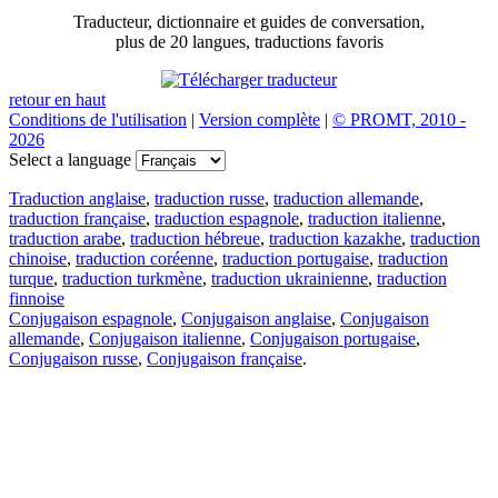
Traducteur, dictionnaire et guides de conversation,
plus de 20 langues, traductions favoris
retour en haut
Conditions de l'utilisation
|
Version complète
|
© PROMT, 2010 -
2026
Select a language
Traduction anglaise
,
traduction russe
,
traduction allemande
,
traduction française
,
traduction espagnole
,
traduction italienne
,
traduction arabe
,
traduction hébreue
,
traduction kazakhe
,
traduction
chinoise
,
traduction coréenne
,
traduction portugaise
,
traduction
turque
,
traduction turkmène
,
traduction ukrainienne
,
traduction
finnoise
Conjugaison espagnole
,
Conjugaison anglaise
,
Conjugaison
allemande
,
Conjugaison italienne
,
Conjugaison portugaise
,
Conjugaison russe
,
Conjugaison française
.
Caractéristiques
Traduction de texte
Exemples de contexte
Conjugaison et déclinaison