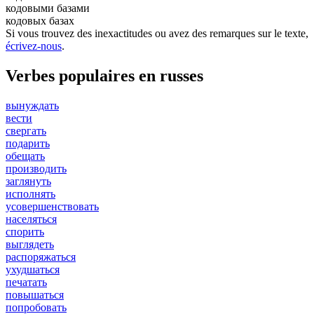
кодовыми базами
кодовых базах
Si vous trouvez des inexactitudes ou avez des remarques sur le texte,
écrivez-nous
.
Verbes populaires en russes
вынуждать
вести
свергать
подарить
обещать
производить
заглянуть
исполнять
усовершенствовать
населяться
спорить
выглядеть
распоряжаться
ухудшаться
печатать
повышаться
попробовать