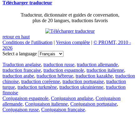
Télécharger traducteur
Traducteur, dictionnaire et guides de conversation,
plus de 20 langues, traductions favoris
retour en haut
Conditions de l'utilisation
|
Version complète
|
© PROMT, 2010 -
2026
Select a language
Traduction anglaise
,
traduction russe
,
traduction allemande
,
traduction française
,
traduction espagnole
,
traduction italienne
,
traduction arabe
,
traduction hébreue
,
traduction kazakhe
,
traduction
chinoise
,
traduction coréenne
,
traduction portugaise
,
traduction
turque
,
traduction turkmène
,
traduction ukrainienne
,
traduction
finnoise
Conjugaison espagnole
,
Conjugaison anglaise
,
Conjugaison
allemande
,
Conjugaison italienne
,
Conjugaison portugaise
,
Conjugaison russe
,
Conjugaison française
.
Caractéristiques
Traduction de texte
Exemples de contexte