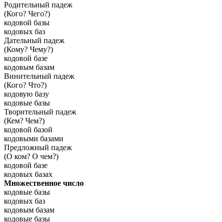
Родительный падеж
(Кого? Чего?)
кодовой базы
кодовых баз
Дательный падеж
(Кому? Чему?)
кодовой базе
кодовым базам
Винительный падеж
(Кого? Что?)
кодовую базу
кодовые базы
Творительный падеж
(Кем? Чем?)
кодовой базой
кодовыми базами
Предложный падеж
(О ком? О чем?)
кодовой базе
кодовых базах
Множественное число
кодовые базы
кодовых баз
кодовым базам
кодовые базы