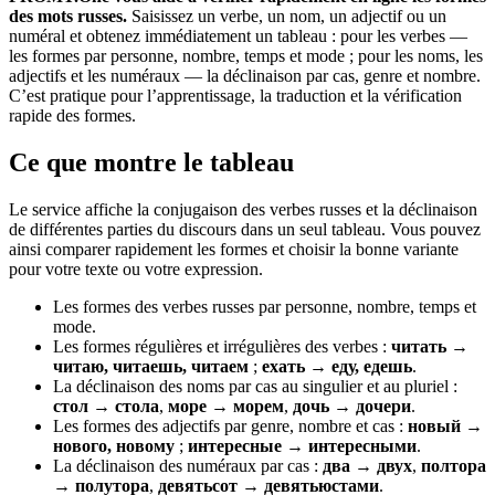
des mots russes.
Saisissez un verbe, un nom, un adjectif ou un
numéral et obtenez immédiatement un tableau : pour les verbes —
les formes par personne, nombre, temps et mode ; pour les noms, les
adjectifs et les numéraux — la déclinaison par cas, genre et nombre.
C’est pratique pour l’apprentissage, la traduction et la vérification
rapide des formes.
Ce que montre le tableau
Le service affiche la conjugaison des verbes russes et la déclinaison
de différentes parties du discours dans un seul tableau. Vous pouvez
ainsi comparer rapidement les formes et choisir la bonne variante
pour votre texte ou votre expression.
Les formes des verbes russes par personne, nombre, temps et
mode.
Les formes régulières et irrégulières des verbes :
читать →
читаю, читаешь, читаем
;
ехать → еду, едешь
.
La déclinaison des noms par cas au singulier et au pluriel :
стол → стола
,
море → морем
,
дочь → дочери
.
Les formes des adjectifs par genre, nombre et cas :
новый →
нового, новому
;
интересные → интересными
.
La déclinaison des numéraux par cas :
два → двух
,
полтора
→ полутора
,
девятьсот → девятьюстами
.