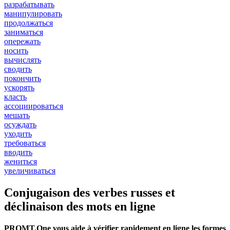
разрабатывать
манипулировать
продолжаться
заниматься
опережать
носить
вычислять
сводить
покончить
ускорять
класть
ассоциироваться
мешать
осуждать
уходить
требоваться
вводить
жениться
увеличиваться
Conjugaison des verbes russes et
déclinaison des mots en ligne
PROMT.One vous aide à vérifier rapidement en ligne les formes