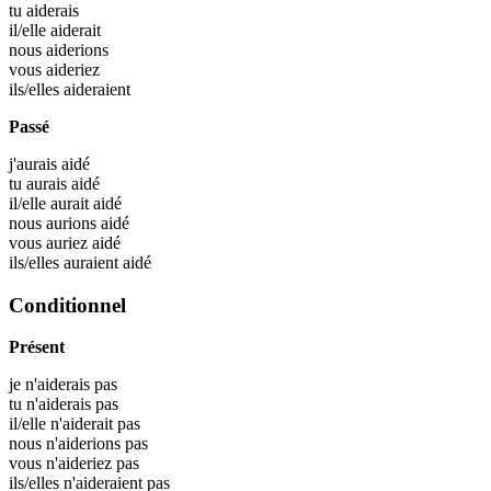
tu
aiderais
il/elle
aiderait
nous
aiderions
vous
aideriez
ils/elles
aideraient
Passé
j'aurais
aidé
tu aurais
aidé
il/elle aurait
aidé
nous aurions
aidé
vous auriez
aidé
ils/elles auraient
aidé
Conditionnel
Présent
je n'aiderais pas
tu n'aiderais pas
il/elle n'aiderait pas
nous n'aiderions pas
vous n'aideriez pas
ils/elles n'aideraient pas