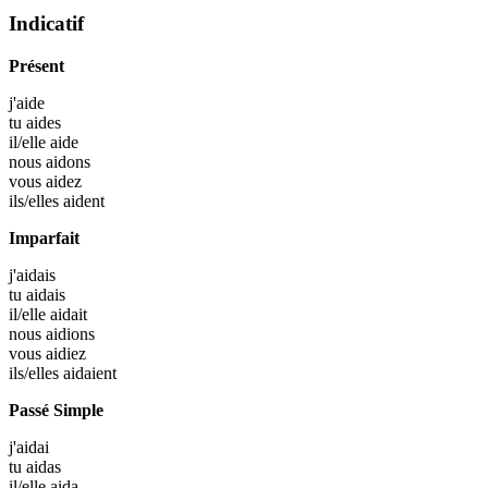
Indicatif
Présent
j'
aide
tu
aides
il/elle
aide
nous
aidons
vous
aidez
ils/elles
aident
Imparfait
j'
aidais
tu
aidais
il/elle
aidait
nous
aidions
vous
aidiez
ils/elles
aidaient
Passé Simple
j'
aidai
tu
aidas
il/elle
aida