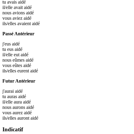
tu avais
aidé
il/elle avait
aidé
nous avions
aidé
vous aviez
aidé
ils/elles avaient
aidé
Passé Antérieur
j'eus
aidé
tu eus
aidé
il/elle eut
aidé
nous eûmes
aidé
vous eûtes
aidé
ils/elles eurent
aidé
Futur Antérieur
j'aurai
aidé
tu auras
aidé
il/elle aura
aidé
nous aurons
aidé
vous aurez
aidé
ils/elles auront
aidé
Indicatif