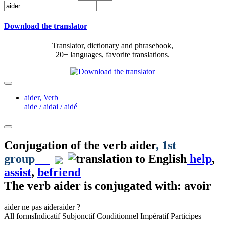
Download the translator
Translator, dictionary and phrasebook,
20+ languages, favorite translations.
aider,
Verb
aide / aidai / aidé
Conjugation of the verb
aider
, 1st
group
help
,
assist
,
befriend
The verb
aider
is conjugated with: avoir
aider
ne pas aider
aider ?
All forms
Indicatif
Subjonctif
Conditionnel
Impératif
Participes