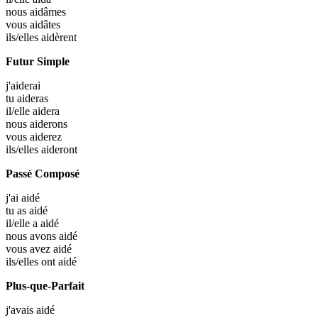
nous
aidâmes
vous
aidâtes
ils/elles
aidèrent
Futur Simple
j'
aiderai
tu
aideras
il/elle
aidera
nous
aiderons
vous
aiderez
ils/elles
aideront
Passé Composé
j'ai
aidé
tu as
aidé
il/elle a
aidé
nous avons
aidé
vous avez
aidé
ils/elles ont
aidé
Plus-que-Parfait
j'avais
aidé