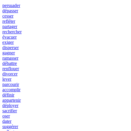
persuader
dépasser
cesser
refléter
partager
rechercher
évacuer
exiger
disperser
gagner
ramasser
débattre
renflouer
divorcer
lever
parcourir
accomplir
définir
appartenir
déployer
sacrifier
oser
dater
suggérer