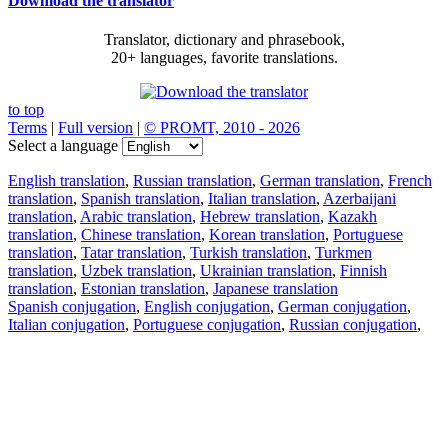
Download the translator
Translator, dictionary and phrasebook,
20+ languages, favorite translations.
to top
Terms
|
Full version
|
© PROMT, 2010 - 2026
Select a language
English translation
,
Russian translation
,
German translation
,
French
translation
,
Spanish translation
,
Italian translation
,
Azerbaijani
translation
,
Arabic translation
,
Hebrew translation
,
Kazakh
translation
,
Chinese translation
,
Korean translation
,
Portuguese
translation
,
Tatar translation
,
Turkish translation
,
Turkmen
translation
,
Uzbek translation
,
Ukrainian translation
,
Finnish
translation
,
Estonian translation
,
Japanese translation
Spanish conjugation
,
English conjugation
,
German conjugation
,
Italian conjugation
,
Portuguese conjugation
,
Russian conjugation
,
French conjugation
.
Features
Text Translation
Context Examples