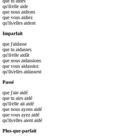
que tu
aides
qu'il/elle
aide
que nous
aidions
que vous
aidiez
qu'ils/elles
aident
Imparfait
que j'
aidasse
que tu
aidasses
qu'il/elle
aidât
que nous
aidassions
que vous
aidassiez
qu'ils/elles
aidassent
Passé
que j'aie
aidé
que tu aies
aidé
qu'il/elle ait
aidé
que nous ayons
aidé
que vous ayez
aidé
qu'ils/elles aient
aidé
Plus-que-parfait