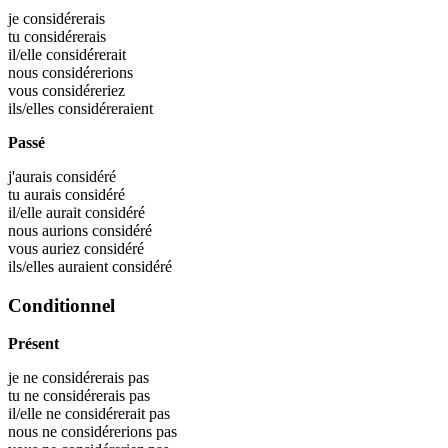
je
considérerais
tu
considérerais
il/elle
considérerait
nous
considérerions
vous
considéreriez
ils/elles
considéreraient
Passé
j'aurais
considéré
tu aurais
considéré
il/elle aurait
considéré
nous aurions
considéré
vous auriez
considéré
ils/elles auraient
considéré
Conditionnel
Présent
je ne considérerais pas
tu ne considérerais pas
il/elle ne considérerait pas
nous ne considérerions pas