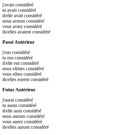
j'avais
considéré
tu avais
considéré
il/elle avait
considéré
nous avions
considéré
vous aviez
considéré
ils/elles avaient
considéré
Passé Antérieur
j'eus
considéré
tu eus
considéré
il/elle eut
considéré
nous eûmes
considéré
vous eûtes
considéré
ils/elles eurent
considéré
Futur Antérieur
j'aurai
considéré
tu auras
considéré
il/elle aura
considéré
nous aurons
considéré
vous aurez
considéré
ils/elles auront
considéré