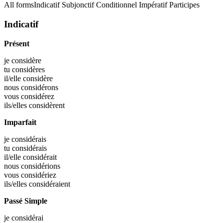
All forms
Indicatif
Subjonctif
Conditionnel
Impératif
Participes
Indicatif
Présent
je
considère
tu
considères
il/elle
considère
nous
considérons
vous
considérez
ils/elles
considèrent
Imparfait
je
considérais
tu
considérais
il/elle
considérait
nous
considérions
vous
considériez
ils/elles
considéraient
Passé Simple
je
considérai