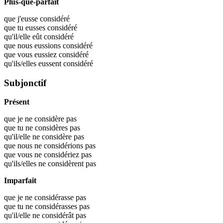
Plus-que-parfait
que j'eusse
considéré
que tu eusses
considéré
qu'il/elle eût
considéré
que nous eussions
considéré
que vous eussiez
considéré
qu'ils/elles eussent
considéré
Subjonctif
Présent
que je ne considère pas
que tu ne considères pas
qu'il/elle ne considère pas
que nous ne considérions pas
que vous ne considériez pas
qu'ils/elles ne considèrent pas
Imparfait
que je ne considérasse pas
que tu ne considérasses pas
qu'il/elle ne considérât pas