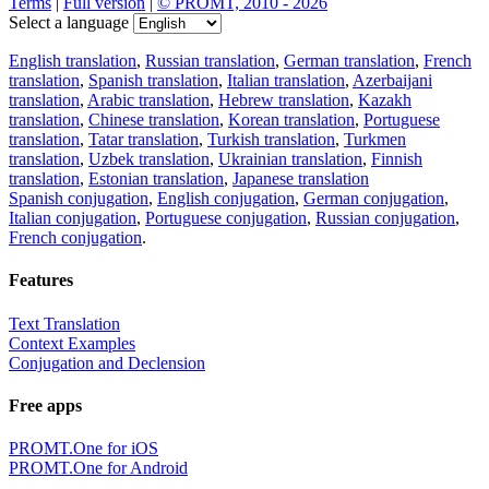
Terms
|
Full version
|
© PROMT, 2010 - 2026
Select a language
English translation
,
Russian translation
,
German translation
,
French
translation
,
Spanish translation
,
Italian translation
,
Azerbaijani
translation
,
Arabic translation
,
Hebrew translation
,
Kazakh
translation
,
Chinese translation
,
Korean translation
,
Portuguese
translation
,
Tatar translation
,
Turkish translation
,
Turkmen
translation
,
Uzbek translation
,
Ukrainian translation
,
Finnish
translation
,
Estonian translation
,
Japanese translation
Spanish conjugation
,
English conjugation
,
German conjugation
,
Italian conjugation
,
Portuguese conjugation
,
Russian conjugation
,
French conjugation
.
Features
Text Translation
Context Examples
Conjugation and Declension
Free apps
PROMT.One for iOS
PROMT.One for Android