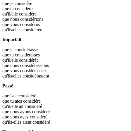
que je
considère
que tu
considères
qu'il/elle
considère
que nous
considérions
que vous
considériez
qu'ils/elles
considèrent
Imparfait
que je
considérasse
que tu
considérasses
qu'il/elle
considérât
que nous
considérassions
que vous
considérassiez
qu'ils/elles
considérassent
Passé
que j'aie
considéré
que tu aies
considéré
qu'il/elle ait
considéré
que nous ayons
considéré
que vous ayez
considéré
qu'ils/elles aient
considéré