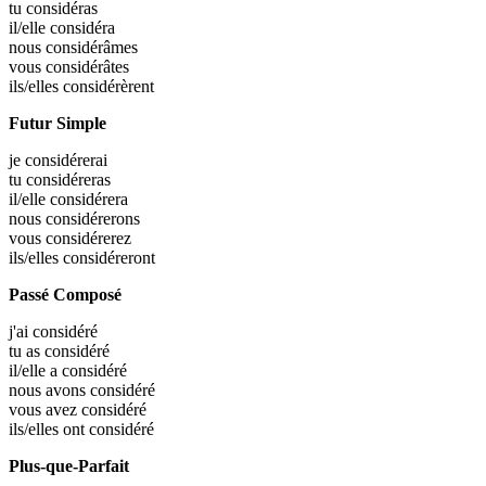
tu
considéras
il/elle
considéra
nous
considérâmes
vous
considérâtes
ils/elles
considérèrent
Futur Simple
je
considérerai
tu
considéreras
il/elle
considérera
nous
considérerons
vous
considérerez
ils/elles
considéreront
Passé Composé
j'ai
considéré
tu as
considéré
il/elle a
considéré
nous avons
considéré
vous avez
considéré
ils/elles ont
considéré
Plus-que-Parfait