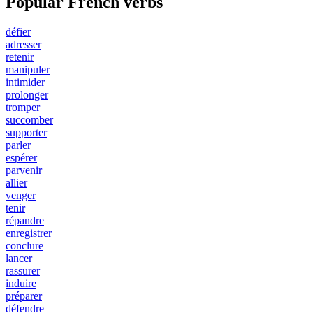
Popular French verbs
défier
adresser
retenir
manipuler
intimider
prolonger
tromper
succomber
supporter
parler
espérer
parvenir
allier
venger
tenir
répandre
enregistrer
conclure
lancer
rassurer
induire
préparer
défendre