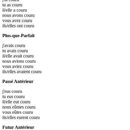
tu as
couru
il/elle a
couru
nous avons
couru
vous avez
couru
ils/elles ont
couru
Plus-que-Parfait
j'avais
couru
tu avais
couru
il/elle avait
couru
nous avions
couru
vous aviez
couru
ils/elles avaient
couru
Passé Antérieur
j'eus
couru
tu eus
couru
il/elle eut
couru
nous eûmes
couru
vous eûtes
couru
ils/elles eurent
couru
Futur Antérieur