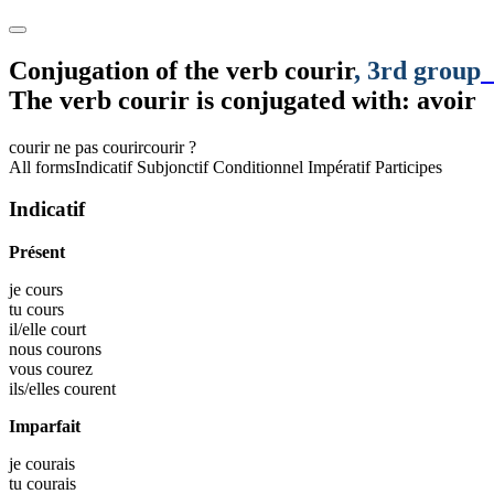
Conjugation of the verb
courir
, 3rd group
The verb
courir
is conjugated with: avoir
courir
ne pas courir
courir ?
All forms
Indicatif
Subjonctif
Conditionnel
Impératif
Participes
Indicatif
Présent
je
cours
tu
cours
il/elle
court
nous
courons
vous
courez
ils/elles
courent
Imparfait
je
courais
tu
courais