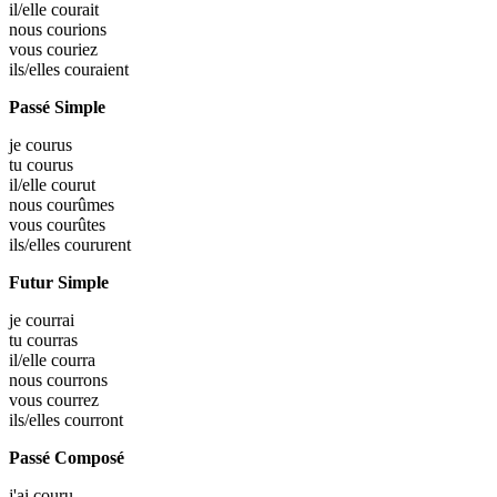
il/elle
courait
nous
courions
vous
couriez
ils/elles
couraient
Passé Simple
je
courus
tu
courus
il/elle
courut
nous
courûmes
vous
courûtes
ils/elles
coururent
Futur Simple
je
courrai
tu
courras
il/elle
courra
nous
courrons
vous
courrez
ils/elles
courront
Passé Composé
j'ai
couru