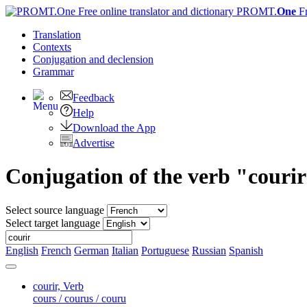
PROMT.
One
F
Translation
Contexts
Conjugation
and declension
Grammar
Feedback
Help
Download the App
Advertise
Conjugation of the verb "couri
Select source language
Select target language
English
French
German
Italian
Portuguese
Russian
Spanish
courir,
Verb
cours / courus / couru