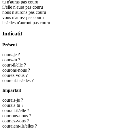
tu n'auras pas couru
il/elle n'aura pas couru
nous n'aurons pas couru
vous n'aurez pas couru
ils/elles n'auront pas couru
Indicatif
Présent
cours-je ?
cours-tu ?
court-il/elle ?
courons-nous ?
courez-vous ?
courent-ils/elles ?
Imparfait
courais-je ?
courais-tu ?
courait-il/elle ?
courions-nous ?
couriez-vous ?
couraient-ils/elles ?