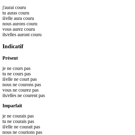
j'aurai
couru
tu auras
couru
il/elle aura
couru
nous aurons
couru
vous aurez
couru
ils/elles auront
couru
Indicatif
Présent
je ne cours pas
tu ne cours pas
il/elle ne court pas
nous ne courons pas
vous ne courez pas
ils/elles ne courent pas
Imparfait
je ne courais pas
tu ne courais pas
il/elle ne courait pas
nous ne courions pas