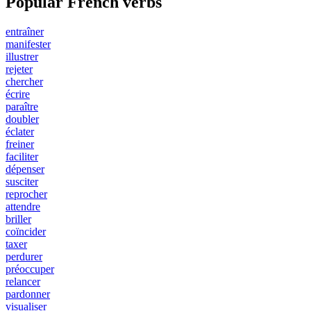
Popular French verbs
entraîner
manifester
illustrer
rejeter
chercher
écrire
paraître
doubler
éclater
freiner
faciliter
dépenser
susciter
reprocher
attendre
briller
coïncider
taxer
perdurer
préoccuper
relancer
pardonner
visualiser