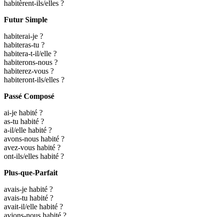
habitèrent-ils/elles ?
Futur Simple
habiterai-je ?
habiteras-tu ?
habitera-t-il/elle ?
habiterons-nous ?
habiterez-vous ?
habiteront-ils/elles ?
Passé Composé
ai-je habité ?
as-tu habité ?
a-il/elle habité ?
avons-nous habité ?
avez-vous habité ?
ont-ils/elles habité ?
Plus-que-Parfait
avais-je habité ?
avais-tu habité ?
avait-il/elle habité ?
avions-nous habité ?