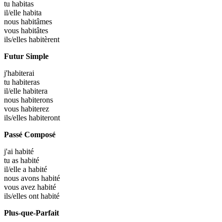
tu
habitas
il/elle
habita
nous
habitâmes
vous
habitâtes
ils/elles
habitèrent
Futur Simple
j'
habiterai
tu
habiteras
il/elle
habitera
nous
habiterons
vous
habiterez
ils/elles
habiteront
Passé Composé
j'ai
habité
tu as
habité
il/elle a
habité
nous avons
habité
vous avez
habité
ils/elles ont
habité
Plus-que-Parfait