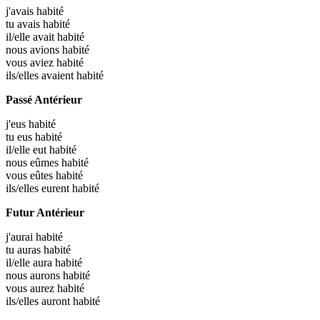
j'avais
habité
tu avais
habité
il/elle avait
habité
nous avions
habité
vous aviez
habité
ils/elles avaient
habité
Passé Antérieur
j'eus
habité
tu eus
habité
il/elle eut
habité
nous eûmes
habité
vous eûtes
habité
ils/elles eurent
habité
Futur Antérieur
j'aurai
habité
tu auras
habité
il/elle aura
habité
nous aurons
habité
vous aurez
habité
ils/elles auront
habité