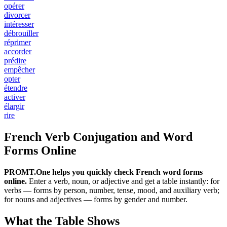
opérer
divorcer
intéresser
débrouiller
réprimer
accorder
prédire
empêcher
opter
étendre
activer
élargir
rire
French Verb Conjugation and Word
Forms Online
PROMT.One helps you quickly check French word forms
online.
Enter a verb, noun, or adjective and get a table instantly: for
verbs — forms by person, number, tense, mood, and auxiliary verb;
for nouns and adjectives — forms by gender and number.
What the Table Shows