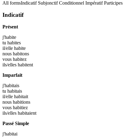
All forms
Indicatif
Subjonctif
Conditionnel
Impératif
Participes
Indicatif
Présent
j'
habite
tu
habites
il/elle
habite
nous
habitons
vous
habitez
ils/elles
habitent
Imparfait
j'
habitais
tu
habitais
il/elle
habitait
nous
habitions
vous
habitiez
ils/elles
habitaient
Passé Simple
j'
habitai