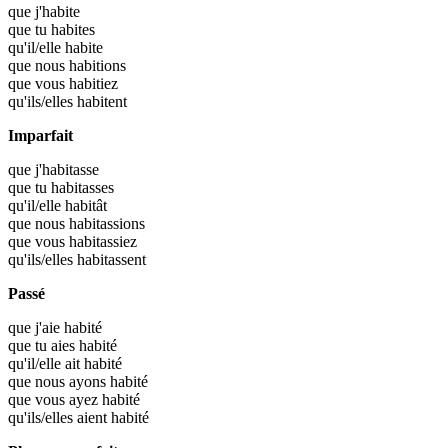
que j'
habite
que tu
habites
qu'il/elle
habite
que nous
habitions
que vous
habitiez
qu'ils/elles
habitent
Imparfait
que j'
habitasse
que tu
habitasses
qu'il/elle
habitât
que nous
habitassions
que vous
habitassiez
qu'ils/elles
habitassent
Passé
que j'aie
habité
que tu aies
habité
qu'il/elle ait
habité
que nous ayons
habité
que vous ayez
habité
qu'ils/elles aient
habité