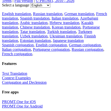
Terms
|
Full version
|
© PROMT, 2010 - 2026
Select a language
English translation
,
Russian translation
,
German translation
,
French
translation
,
Spanish translation
,
Italian translation
,
Azerbaijani
translation
,
Arabic translation
,
Hebrew translation
,
Kazakh
translation
,
Chinese translation
,
Korean translation
,
Portuguese
translation
,
Tatar translation
,
Turkish translation
,
Turkmen
translation
,
Uzbek translation
,
Ukrainian translation
,
Finnish
translation
,
Estonian translation
,
Japanese translation
Spanish conjugation
,
English conjugation
,
German conjugation
,
Italian conjugation
,
Portuguese conjugation
,
Russian conjugation
,
French conjugation
.
Features
Text Translation
Context Examples
Conjugation and Declension
Free apps
PROMT.One for iOS
PROMT.One for Android