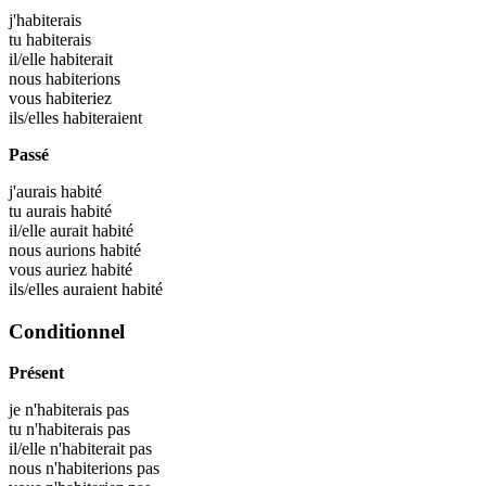
j'
habiterais
tu
habiterais
il/elle
habiterait
nous
habiterions
vous
habiteriez
ils/elles
habiteraient
Passé
j'aurais
habité
tu aurais
habité
il/elle aurait
habité
nous aurions
habité
vous auriez
habité
ils/elles auraient
habité
Conditionnel
Présent
je n'habiterais pas
tu n'habiterais pas
il/elle n'habiterait pas
nous n'habiterions pas