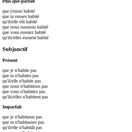
Plus-que-parfait
que j'eusse
habité
que tu eusses
habité
qu'il/elle eût
habité
que nous eussions
habité
que vous eussiez
habité
qu'ils/elles eussent
habité
Subjonctif
Présent
que je n'habite pas
que tu n'habites pas
qu'il/elle n'habite pas
que nous n'habitions pas
que vous n'habitiez pas
qu'ils/elles n'habitent pas
Imparfait
que je n'habitasse pas
que tu n'habitasses pas
qu'il/elle n'habitât pas