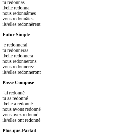
tu
redonnas
il/elle
redonna
nous
redonnâmes
vous
redonnâtes
ils/elles
redonnèrent
Futur Simple
je
redonnerai
tu
redonneras
il/elle
redonnera
nous
redonnerons
vous
redonnerez
ils/elles
redonneront
Passé Composé
j'ai
redonné
tu as
redonné
il/elle a
redonné
nous avons
redonné
vous avez
redonné
ils/elles ont
redonné
Plus-que-Parfait