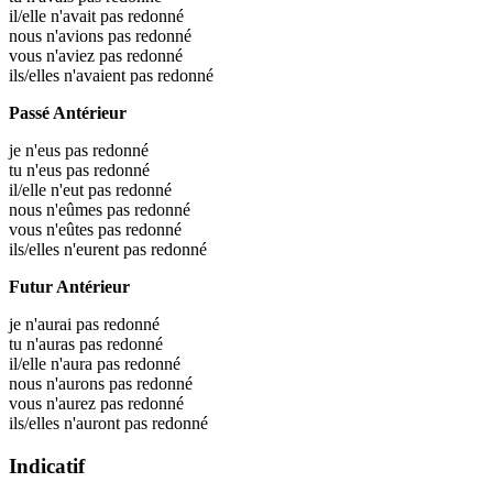
il/elle n'avait pas redonné
nous n'avions pas redonné
vous n'aviez pas redonné
ils/elles n'avaient pas redonné
Passé Antérieur
je n'eus pas redonné
tu n'eus pas redonné
il/elle n'eut pas redonné
nous n'eûmes pas redonné
vous n'eûtes pas redonné
ils/elles n'eurent pas redonné
Futur Antérieur
je n'aurai pas redonné
tu n'auras pas redonné
il/elle n'aura pas redonné
nous n'aurons pas redonné
vous n'aurez pas redonné
ils/elles n'auront pas redonné
Indicatif