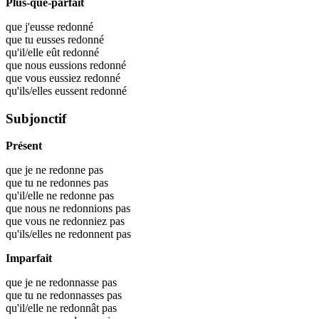
Plus-que-parfait
que j'eusse
redonné
que tu eusses
redonné
qu'il/elle eût
redonné
que nous eussions
redonné
que vous eussiez
redonné
qu'ils/elles eussent
redonné
Subjonctif
Présent
que je ne redonne pas
que tu ne redonnes pas
qu'il/elle ne redonne pas
que nous ne redonnions pas
que vous ne redonniez pas
qu'ils/elles ne redonnent pas
Imparfait
que je ne redonnasse pas
que tu ne redonnasses pas
qu'il/elle ne redonnât pas