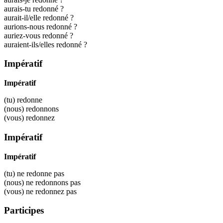
aurais-tu redonné ?
aurait-il/elle redonné ?
aurions-nous redonné ?
auriez-vous redonné ?
auraient-ils/elles redonné ?
Impératif
Impératif
(tu)
redonne
(nous)
redonnons
(vous)
redonnez
Impératif
Impératif
(tu) ne
redonne
pas
(nous) ne
redonnons
pas
(vous) ne
redonnez
pas
Participes