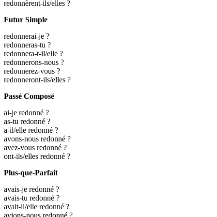
redonnèrent-ils/elles ?
Futur Simple
redonnerai-je ?
redonneras-tu ?
redonnera-t-il/elle ?
redonnerons-nous ?
redonnerez-vous ?
redonneront-ils/elles ?
Passé Composé
ai-je redonné ?
as-tu redonné ?
a-il/elle redonné ?
avons-nous redonné ?
avez-vous redonné ?
ont-ils/elles redonné ?
Plus-que-Parfait
avais-je redonné ?
avais-tu redonné ?
avait-il/elle redonné ?
avions-nous redonné ?