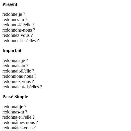
Présent
redonne-je ?
redonnes-tu ?
redonne-t-il/elle ?
redonnons-nous ?
redonnez-vous ?
redonnent-ils/elles ?
Imparfait
redonnais-je ?
redonnais-tu ?
redonnait-il/elle ?
redonnions-nous ?
redonniez-vous ?
redonnaient-ils/elles ?
Passé Simple
redonnai-je ?
redonnas-tu ?
redonna-t-il/elle ?
redonnâmes-nous ?
redonnâtes-vous ?