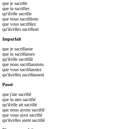
que je
sacrifie
que tu
sacrifies
qu'il/elle
sacrifie
que nous
sacrifiions
que vous
sacrifiiez
qu'ils/elles
sacrifient
Imparfait
que je
sacrifiasse
que tu
sacrifiasses
qu'il/elle
sacrifiât
que nous
sacrifiassions
que vous
sacrifiassiez
qu'ils/elles
sacrifiassent
Passé
que j'aie
sacrifié
que tu aies
sacrifié
qu'il/elle ait
sacrifié
que nous ayons
sacrifié
que vous ayez
sacrifié
qu'ils/elles aient
sacrifié