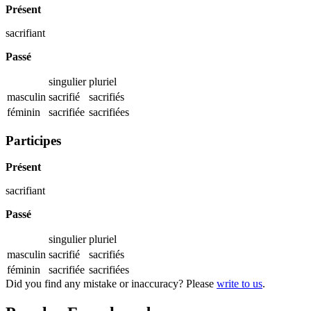
Présent
sacrifiant
Passé
singulier
pluriel
masculin
sacrifié
sacrifiés
féminin
sacrifiée
sacrifiées
Participes
Présent
sacrifiant
Passé
singulier
pluriel
masculin
sacrifié
sacrifiés
féminin
sacrifiée
sacrifiées
Did you find any mistake or inaccuracy? Please
write to us
.