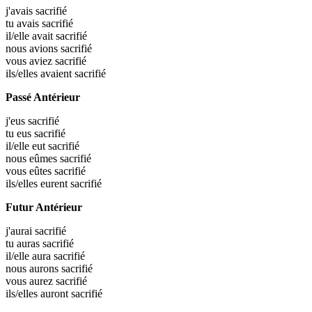
j'avais
sacrifié
tu avais
sacrifié
il/elle avait
sacrifié
nous avions
sacrifié
vous aviez
sacrifié
ils/elles avaient
sacrifié
Passé Antérieur
j'eus
sacrifié
tu eus
sacrifié
il/elle eut
sacrifié
nous eûmes
sacrifié
vous eûtes
sacrifié
ils/elles eurent
sacrifié
Futur Antérieur
j'aurai
sacrifié
tu auras
sacrifié
il/elle aura
sacrifié
nous aurons
sacrifié
vous aurez
sacrifié
ils/elles auront
sacrifié