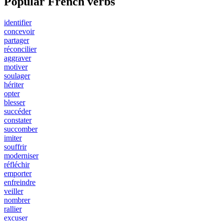
Popular French verbs
identifier
concevoir
partager
réconcilier
aggraver
motiver
soulager
hériter
opter
blesser
succéder
constater
succomber
imiter
souffrir
moderniser
réfléchir
emporter
enfreindre
veiller
nombrer
rallier
excuser