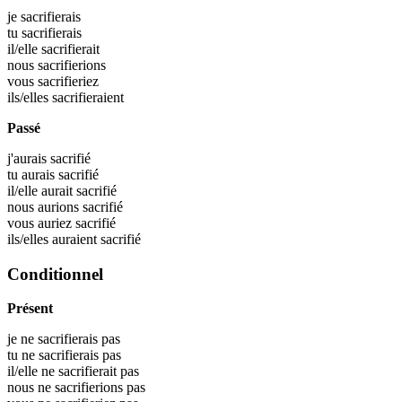
je
sacrifierais
tu
sacrifierais
il/elle
sacrifierait
nous
sacrifierions
vous
sacrifieriez
ils/elles
sacrifieraient
Passé
j'aurais
sacrifié
tu aurais
sacrifié
il/elle aurait
sacrifié
nous aurions
sacrifié
vous auriez
sacrifié
ils/elles auraient
sacrifié
Conditionnel
Présent
je ne sacrifierais pas
tu ne sacrifierais pas
il/elle ne sacrifierait pas
nous ne sacrifierions pas