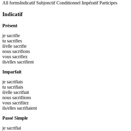
All forms
Indicatif
Subjonctif
Conditionnel
Impératif
Participes
Indicatif
Présent
je
sacrifie
tu
sacrifies
il/elle
sacrifie
nous
sacrifions
vous
sacrifiez
ils/elles
sacrifient
Imparfait
je
sacrifiais
tu
sacrifiais
il/elle
sacrifiait
nous
sacrifiions
vous
sacrifiiez
ils/elles
sacrifiaient
Passé Simple
je
sacrifiai