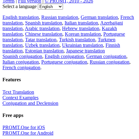
Terms
|
Full version
|
© PROMT, 2010 - 2026
Select a language
English translation
,
Russian translation
,
German translation
,
French
translation
,
Spanish translation
,
Italian translation
,
Azerbaijani
translation
,
Arabic translation
,
Hebrew translation
,
Kazakh
translation
,
Chinese translation
,
Korean translation
,
Portuguese
translation
,
Tatar translation
,
Turkish translation
,
Turkmen
translation
,
Uzbek translation
,
Ukrainian translation
,
Finnish
translation
,
Estonian translation
,
Japanese translation
Spanish conjugation
,
English conjugation
,
German conjugation
,
Italian conjugation
,
Portuguese conjugation
,
Russian conjugation
,
French conjugation
.
Features
Text Translation
Context Examples
Conjugation and Declension
Free apps
PROMT.One for iOS
PROMT.One for Android