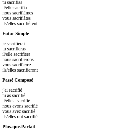
tu
sacrifias
il/elle
sacrifia
nous
sacrifiâmes
vous
sacrifiâtes
ils/elles
sacrifièrent
Futur Simple
je
sacrifierai
tu
sacrifieras
il/elle
sacrifiera
nous
sacrifierons
vous
sacrifierez
ils/elles
sacrifieront
Passé Composé
j'ai
sacrifié
tu as
sacrifié
il/elle a
sacrifié
nous avons
sacrifié
vous avez
sacrifié
ils/elles ont
sacrifié
Plus-que-Parfait